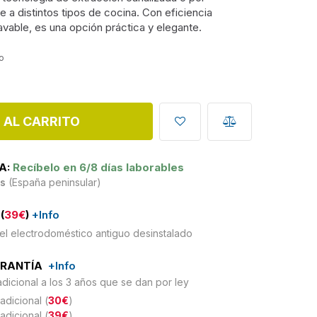
e a distintos tipos de cocina. Con eficiencia
lavable, es una opción práctica y elegante.
do
 AL CARRITO
A:
Recíbelo en 6/8 días laborables
is
(España peninsular)
(
39€
)
+Info
el electrodoméstico antiguo desinstalado
ARANTÍA
+Info
adicional a los 3 años que se dan por ley
adicional (
30€
)
adicional (
39€
)