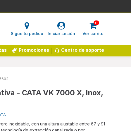
0
Sigue tu pedido
Iniciar sesión
Ver carrito
Centro de soporte
tas
Promociones
5602
iva - CATA VK 7000 X, Inox,
ATA
o inoxidable, con una altura ajustable entre 67 y 91
tecnología de extracción canalizada o por