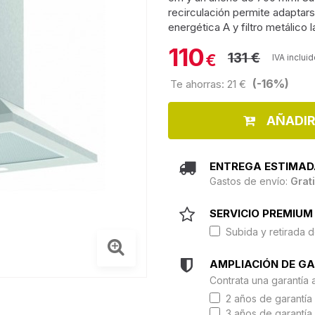
recirculación permite adaptars
energética A y filtro metálico 
110
131 €
€
IVA inclui
(-16%)
Te ahorras: 21 €
AÑADIR
ENTREGA ESTIMAD
Gastos de envío:
Grat
SERVICIO PREMIUM 
Subida y retirada d
AMPLIACIÓN DE G
Contrata una garantía 
2 años de garantía 
3 años de garantía 