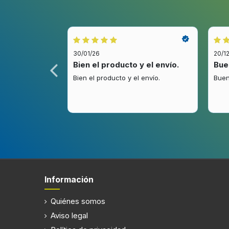
Material de la carcasa
Acero i
Tipo de control
Botone
Pantalla incorporada
30/01/26
20/1
idez.
Bien el producto y el envío.
Bue
.
Bien el producto y el envío.
Buen
Filtración
Tipo de filtro de grasa
Metal
Alumbrado
Información
Potencia de bombilla
3 W
Número de bombillas
1 bombil
Quiénes somos
Aviso legal