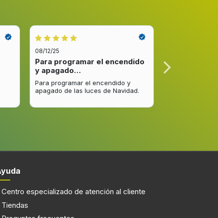
1
08/12/25
08/12/25
Para programar el encendido
Excelente re
y apagado…
venta y…
Para programar el encendido y
Excelente respu
apagado de las luces de Navidad.
entrega del pro
mejorar.
LED
Ayuda
200 lx
Centro especializado de atención al cliente
Atrás
Tiendas