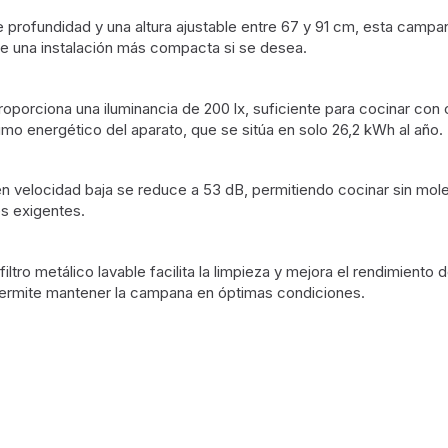
fundidad y una altura ajustable entre 67 y 91 cm, esta campana
ite una instalación más compacta si se desea.
oporciona una iluminancia de 200 lx, suficiente para cocinar con cl
sumo energético del aparato, que se sitúa en solo 26,2 kWh al año.
en velocidad baja se reduce a 53 dB, permitiendo cocinar sin mol
es exigentes.
iltro metálico lavable facilita la limpieza y mejora el rendimiento 
permite mantener la campana en óptimas condiciones.