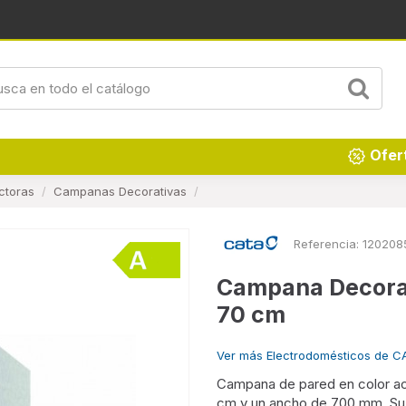
Renueva tu hogar
Ofer
ctoras
Campanas Decorativas
Referencia:
120208
Campana Decorat
70 cm
Ver más Electrodomésticos de C
Campana de pared en color acer
cm y un ancho de 700 mm. Su 