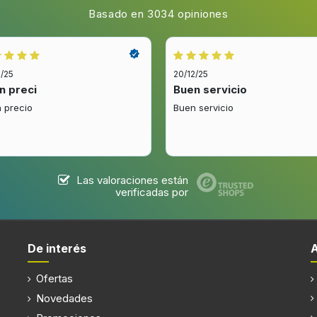
Basado en 3034 opiniones
noxidable
Número de motores
s
Motor incluido
2/25
20/12/25
n preci
Buen servicio
 precio
Buen servicio
Filtro lavable
Las valoraciones están
verificadas por
Tipo de bombilla
De interés
Iluminancia
la(s)
Ofertas
Posición de la luz
Novedades