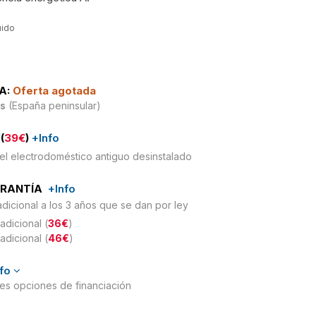
uido
A:
Oferta agotada
is
(España peninsular)
(
39€
)
+Info
el electrodoméstico antiguo desinstalado
ARANTÍA
+Info
adicional a los 3 años que se dan por ley
adicional (
36€
)
adicional (
46€
)
nfo
ntes opciones de financiación