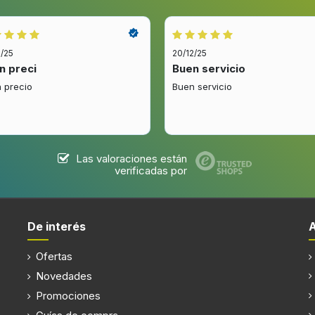
Diámetro de la conexión de
ed
Número de motores
2/25
20/12/25
Motor incluido
n preci
Buen servicio
 precio
Buen servicio
Lavavajillas filtro de la pru
Las valoraciones están
verificadas por
(s)
Filtro lavable
De interés
Ofertas
lla(s)
Tipo de bombilla
Novedades
Promociones