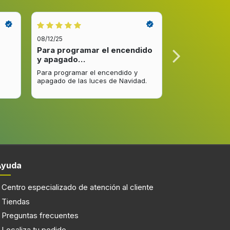
 escape
15 cm
1
08/12/25
08/12/25
Para programar el encendido
Excelente re
y apagado…
venta y…
Para programar el encendido y
Excelente respu
apagado de las luces de Navidad.
entrega del pro
mejorar.
eba
Ayuda
Centro especializado de atención al cliente
LED
Tiendas
Preguntas frecuentes
Localiza tu pedido