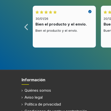
Tipo
De par
Color del producto
Blanco
30/01/26
20/1
Tipo de control
Tocar
idez.
Bien el producto y el envío.
Bue
.
Bien el producto y el envío.
Buen
Filtración
Tipo de filtro de grasa
Metal
Número de filtros
2 pieza
Información
Alumbrado
Quiénes somos
Número de bombillas
2 bombi
Aviso legal
Política de privacidad