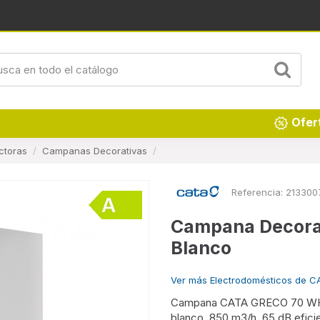
Renueva tu hogar
Ofer
ctoras
Campanas Decorativas
Referencia:
213300
Campana Decora
Blanco
Ver más Electrodomésticos de C
Campana CATA GRECO 70 WH. 4 
blanco, 850 m3/h, 65 dB,efici