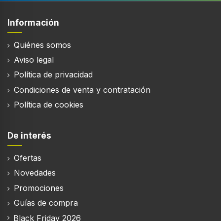
Tocar
Pantalla incorporada
Información
Quiénes somos
Aviso legal
Filtración
Política de privacidad
Condiciones de venta y contratación
Tipo de filtro de grasa
Política de cookies
Metal
Número de filtros
3 pieza(s)
De interés
Ofertas
Novedades
Alumbrado
Promociones
Número de bombillas
Guías de compra
2 bombilla(s)
Black Friday 2026