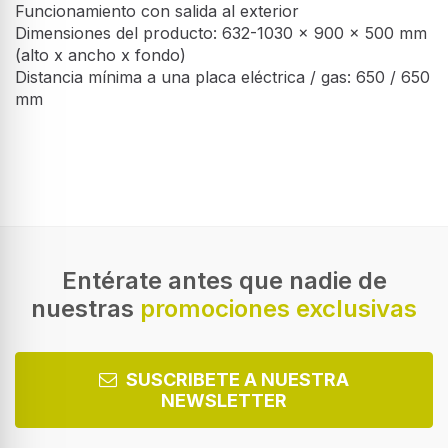
Funcionamiento con salida al exterior
Dimensiones del producto: 632-1030 x 900 x 500 mm
(alto x ancho x fondo)
Distancia mínima a una placa eléctrica / gas: 650 / 650
mm
Motor de tejado - Cata PRO
Desempeño
SILENCE
Motor Remoto de Tejado con Clase
Máxima capacidad de extracción
Energética A
1200 m³/h
636 €
757 €
Tipo de extracción
Canalizado/Recirculación
Entérate antes que nadie de
nuestras
promociones exclusivas
Clasificación eficiencia dinámica de fluidos
A
Clasificación de eficiencia lumínica
SUSCRIBETE A NUESTRA
A
NEWSLETTER
Clasificación de eficiencia de filtrado de grasas