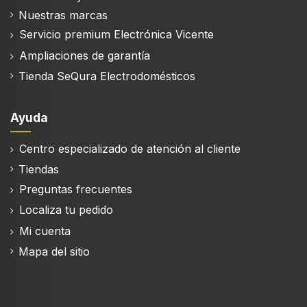
Tipo de bombilla
Nuestras marcas
LED
Servicio premium Electrónica Vicente
Ampliaciones de garantía
Tienda SeQura Electrodomésticos
Eficiencia energética
Clase de eficiencia de energía
Ayuda
A+
Centro especializado de atención al cliente
Carga conectada
162 W
Tiendas
Preguntas frecuentes
Potencia del motor
Localiza tu pedido
162 W
Mi cuenta
Consumo de energía anual
45 kWh
Mapa del sitio
Voltaje de entrada AC
220/240 V