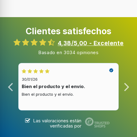
D
Número de velocidades
4
Clientes satisfechos
Velocidad intensiva
4,38/5,00 - Excelente
Nivel de ruido
Basado en 3034 opiniones
56 dB
30/01/26
20/1
Diseño
Bien el producto y el envío.
Bue
Bien el producto y el envío.
Buen
Tipo
De pared
Color del producto
Acero inoxidable
Las valoraciones están
verificadas por
Tipo de control