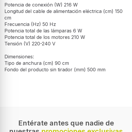
Potencia de conexión (W) 216 W
Longitud del cable de alimentación eléctrica (cm) 150
cm
Frecuencia (Hz) 50 Hz
Potencia total de las lámparas 6 W
Potencia total de los motores 210 W
Tensión (V) 220-240 V
Dimensiones:
Tipo de anchura (cm) 90 cm
Fondo del producto sin tirador (mm) 500 mm
Campana Decorativa - Balay
Desempeño
3BC585GN, Negro, Inclinada
Campana decorativa incinada con un
Máxima capacidad de extracción
ancho de 80 cm, extracción de 530
629 m³/h
m3/h, color negro
370 €
Tipo de extracción
440 €
Canalizado/Recirculación
Entérate antes que nadie de
nuestras
promociones exclusivas
Clasificación eficiencia dinámica de fluidos