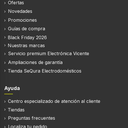
Ofertas
Diámetro de la conexión de escape
Novedades
15 cm
Promociones
Número de motores
Guías de compra
1
Black Friday 2026
Certificación
Nuestras marcas
CE
Servicio premium Electrónica Vicente
Ampliaciones de garantía
Filtración
Tienda SeQura Electrodomésticos
Tipo de filtro de grasa
Ayuda
Aluminio
Lavavajillas filtro de la prueba
Centro especializado de atención al cliente
Tiendas
Filtro extraíble
Preguntas frecuentes
Localiza tu pedido