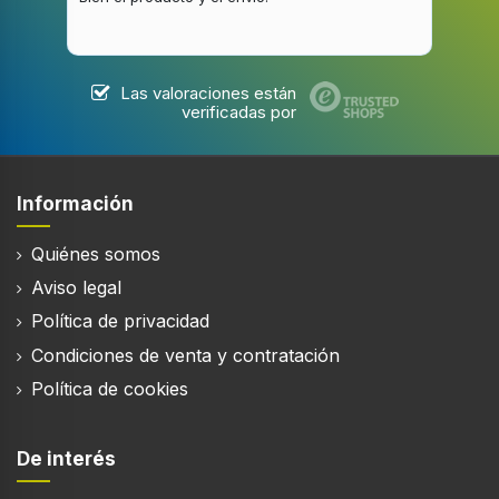
Distancia mínima de encimera de gas
57 cm
Las valoraciones están
verificadas por
Diseño
Tipo
Información
De pared
Quiénes somos
Color del producto
Blanco
Aviso legal
Política de privacidad
Tipo de control
Tocar
Condiciones de venta y contratación
Política de cookies
Longitud del cable
1,3 m
Ubicación de escape
De interés
Superior