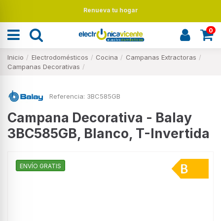
Renueva tu hogar
0
Inicio
Electrodomésticos
Cocina
Campanas Extractoras
Campanas Decorativas
Referencia:
3BC585GB
Campana Decorativa - Balay
3BC585GB, Blanco, T-Invertida
ENVÍO GRATIS