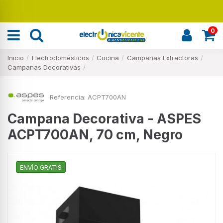
Renueva tu hogar
0
Inicio
Electrodomésticos
Cocina
Campanas Extractoras
Campanas Decorativas
Referencia:
ACPT700AN
Campana Decorativa - ASPES
ACPT700AN, 70 cm, Negro
ENVÍO GRATIS