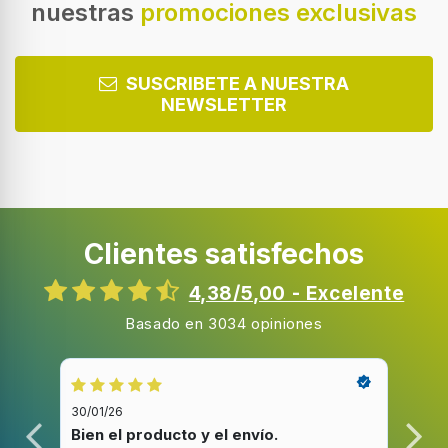
nuestras
promociones exclusivas
Clasificación de eficiencia lumínica
A
Clasificación de eficiencia de filtrado de grasas
SUSCRIBETE A NUESTRA
C
NEWSLETTER
Nivel de ruido (baja velocidad)
62 dB
Nivel de ruido (alta velocidad)
69 dB
Clientes satisfechos
Presión (Pa)
160
4,38/5,00 - Excelente
Basado en 3034 opiniones
Diseño
Tipo
30/01/26
20/1
Telescópica o extraplana
Bien el producto y el envío.
Bue