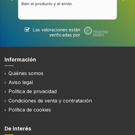
Color del producto
Bien el producto y el envío.
Buen
Acero inoxidable
Ubicación de escape
Superior
Las valoraciones están
verificadas por
Diámetro de la conexión de escape
15 cm
Número de motores
Información
2
Quiénes somos
Motor incluido
Aviso legal
Política de privacidad
Condiciones de venta y contratación
Filtración
Política de cookies
Tipo de filtro de grasa
Aluminio
De interés