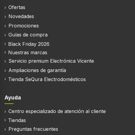
Ofertas
Novedades
Alumbrado
Promociones
Potencia de bombilla
Guías de compra
5 W
Black Friday 2026
Número de bombillas
Nuestras marcas
2 bombilla(s)
Servicio premium Electrónica Vicente
Tipo de bombilla
Ampliaciones de garantía
LED
Tienda SeQura Electrodomésticos
Ayuda
Eficiencia energética
Centro especializado de atención al cliente
Escala de eficiencia energética
A+++ a D
Tiendas
Preguntas frecuentes
Carga conectada