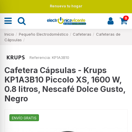
Renueva tu hogar
0
Inicio
Pequeño Electrodoméstico
Cafeteras
Cafeteras de
Cápsulas
Referencia:
KP1A3B10
Cafetera Cápsulas - Krups
KP1A3B10 Piccolo XS, 1600 W,
0.8 litros, Nescafé Dolce Gusto,
Negro
ENVÍO GRATIS