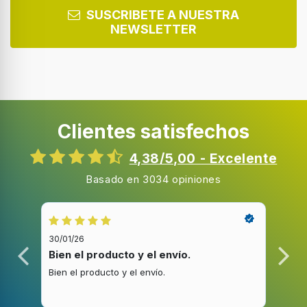
Capacidad en tazas
SUSCRIBETE A NUESTRA
1 tazas
NEWSLETTER
Molinillo integrado
Intensidad del café ajustable
Clientes satisfechos
Sistema de agua caliente
4,38/5,00 - Excelente
Tipo de instalación
Basado en 3034 opiniones
Encimera
Tipo de producto
Máquina espresso
30/01/26
20/1
Capacidad de reservorio de agua
Bien el producto y el envío.
Bue
0,8 L
Bien el producto y el envío.
Buen
Café tipo de entrada
Cápsula de café