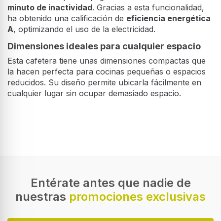
minuto de inactividad
. Gracias a esta funcionalidad,
ha obtenido una calificación de
eficiencia energética
A
, optimizando el uso de la electricidad.
Dimensiones ideales para cualquier espacio
Esta cafetera tiene unas dimensiones compactas que
la hacen perfecta para cocinas pequeñas o espacios
reducidos. Su diseño permite ubicarla fácilmente en
cualquier lugar sin ocupar demasiado espacio.
Desempeño
Máquina de café
Manual
Sistema de cápsulas/monodosis de café
Dolce Gusto
Entérate antes que nadie de
nuestras
promociones exclusivas
Depósito para café preparado
Taza