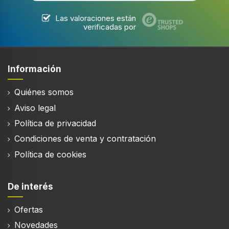
Las valoraciones están
verificadas por
Funciones y programas de cocina
Bebida Múltiple
Información
Quiénes somos
Preparación de café
Aviso legal
Política de privacidad
Preparación de espresso
Condiciones de venta y contratación
Política de cookies
Preparación de cappuccino
De interés
Preparación de ristretto
Ofertas
Preparación de latte macchiato
Novedades