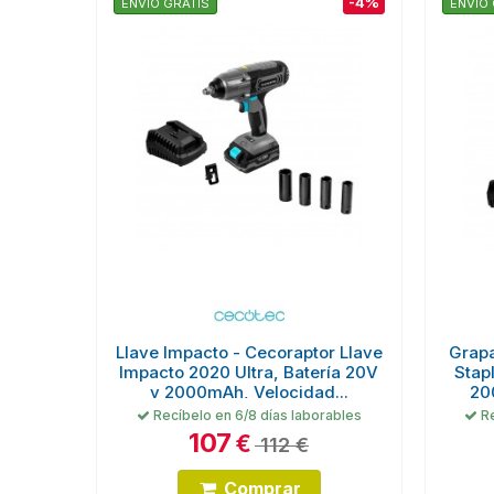
-4%
ENVÍO GRATIS
ENVÍO 
Llave Impacto - Cecoraptor Llave
Grapa
Impacto 2020 Ultra, Batería 20V
Stap
y 2000mAh, Velocidad...
20
Recíbelo en 6/8 días laborables
Re
107
€
112 €
Comprar