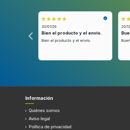
30/01/26
20/1
idez.
Bien el producto y el envío.
Bue
.
Bien el producto y el envío.
Buen
Información
Quiénes somos
Aviso legal
Política de privacidad