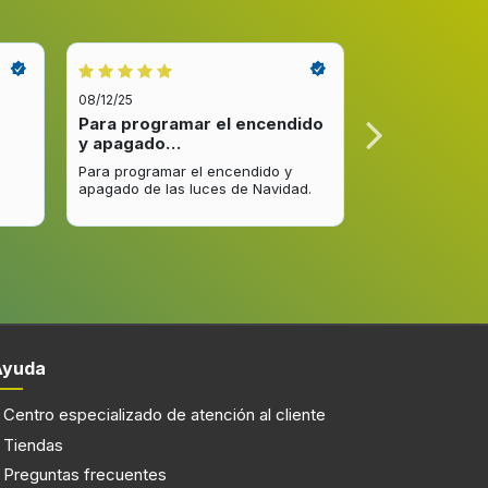
08/12/25
08/12/25
Para programar el encendido
Excelente re
y apagado…
venta y…
Para programar el encendido y
Excelente respu
apagado de las luces de Navidad.
entrega del pro
mejorar.
Ayuda
Centro especializado de atención al cliente
Tiendas
Preguntas frecuentes