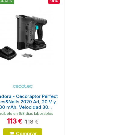
-4%
GRATIS
dora - Cecoraptor Perfect
les&Nails 2020 Ad, 20 V y
00 mAh, Velocidad 30...
cíbelo en 6/8 días laborables
113
€
118 €
Comprar