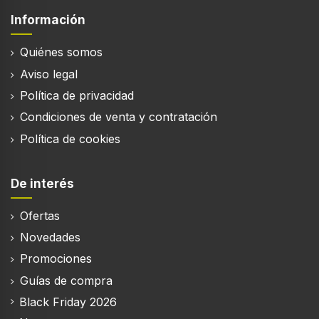
Información
Eficiencia energética
Quiénes somos
Potencia
Aviso legal
1200 W
Política de privacidad
Fuente de energía
Condiciones de venta y contratación
Corriente alterna
Política de cookies
Voltaje de entrada AC
230 V
De interés
Ofertas
Contenido del embalaje
Novedades
Cuchilla de acero inoxidable incluida
Promociones
Guías de compra
Número de cuchillas
Black Friday 2026
4