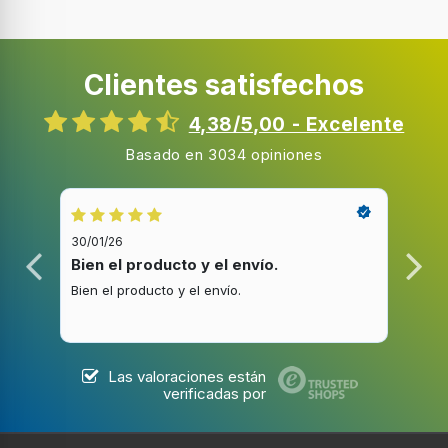
Desempeño
Clientes satisfechos
Tipo de control
4,38/5,00 - Excelente
Botones, Giratorio
Basado en 3034 opiniones
Picahielos
Turbo
30/01/26
20/1
Bien el producto y el envío.
Bue
Bien el producto y el envío.
Buen
Material
Las valoraciones están
Material de la cuchilla
verificadas por
Acero inoxidable