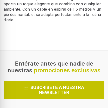
aporta un toque elegante que combina con cualquier
ambiente. Con un cable en espiral de 1,5 metros y un
pie desmontable, se adapta perfectamente a la rutina
diaria.
Características
Tipo
Batidora de inmersión
Color del producto
Negro, Acero inoxidable
Entérate antes que nadie de
nuestras
promociones exclusivas
Longitud del cable
1,5 m
Puño ergonómico
SUSCRIBETE A NUESTRA
NEWSLETTER
Fácil de limpiar