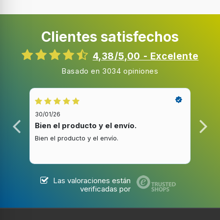
Tipo de control
Tocar
Clientes satisfechos
Código IP (International Protection)
IP57
4,38/5,00 - Excelente
Retroiluminación
Basado en 3034 opiniones
Acelerómetro
30/01/26
20/1
Giroscopio
Bien el producto y el envío.
Bue
Bien el producto y el envío.
Buen
Puertos e Interfaces
Las valoraciones están
verificadas por
Tecnología de conectividad
True Wireless Stereo (TWS)