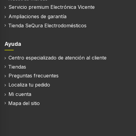
Filtrado de ruidos
Servicio premium Electrónica Vicente
Ampliaciones de garantía
Tipo de reducción de ruido
Tienda SeQura Electrodomésticos
Activo
Ayuda
Micrófono
Centro especializado de atención al cliente
Tiendas
Tipo de micrófono
Preguntas frecuentes
Integrado
Localiza tu pedido
Micrófono MEMS (Micro-Electro-Mechanical
System, Sistema microelectromecánico)
Mi cuenta
Mapa del sitio
Batería