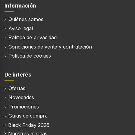
Conexión USB
Información
Quiénes somos
Conector USB
Aviso legal
USB Tipo C
Política de privacidad
Bluetooth
Condiciones de venta y contratación
Política de cookies
Perfiles de Bluetooth
A2DP, HFP, TMAP, PBP, AVRCP
De interés
Versión de Bluetooth
5.4
Ofertas
Novedades
Promociones
Auriculares
Guías de compra
Audifonos
Black Friday 2026
Intraaural
Nuestras marcas