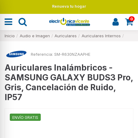
Renueva tu hogar
0
Inicio
Audio e Imagen
Auriculares
Auriculares Internos
Referencia:
SM-R630NZAAPHE
Auriculares Inalámbricos -
SAMSUNG GALAXY BUDS3 Pro,
Gris, Cancelación de Ruido,
IP57
ENVÍO GRATIS