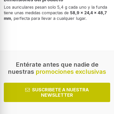
Los auriculares pesan solo 5,4 g cada uno y la funda
tiene unas medidas compactas de
58,9 x 24,4 x 48,7
mm
, perfecta para llevar a cualquier lugar.
Desempeño
Tipo de producto
Auriculares
Estilo de uso
Dentro de oído
Entérate antes que nadie de
nuestras
promociones exclusivas
Uso recomendado
Llamadas/Música
Tipo de auricular
SUSCRIBETE A NUESTRA
Binaural
NEWSLETTER
Color del producto
Plata