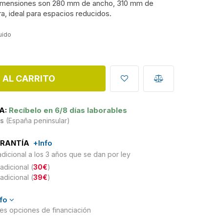
imensiones son 280 mm de ancho, 310 mm de
a, ideal para espacios reducidos.
luido
 AL CARRITO
A:
Recíbelo en 6/8 días laborables
is
(España peninsular)
ARANTÍA
+Info
adicional a los 3 años que se dan por ley
adicional (
30€
)
adicional (
39€
)
nfo
ntes opciones de financiación