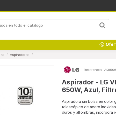
Renueva tu hogar
Ofer
eza
Aspiradoras
Referencia:
VK850
Aspirador - LG 
650W, Azul, Filtr
Aspiradora sin bolsa en color g
telescópico de acero inoxidab
duros y alfombras, incorpora 