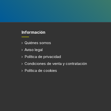
Tubo telescópico
Se adapta a tu altura
Limpia tu hogar cómodamente gracias a su tubo teles
Aspiradora sin bolsa LG VK8506NHAC: limpieza pote
Potencia y rendimiento para tu hogar
Esta aspiradora sin bolsa destaca por su potencia má
en tres etapas ayuda a mantener el aire más limpio, 
ofreciendo resultados impecables sin esfuerzo adici
Diseño compacto y fácil manejo
Con un acabado en gris aluminio, este modelo combina 
complicaciones. Además, el tubo telescópico de acer
ergonómica y menos cansada.
Comodidad en cada detalle
El cable de 6 metros con rebobinado automático y u
interruptor integrado y los controles mediante boton