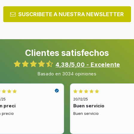
n de polvo LG Kompressor, azul
ressor de LG™ comprime el polvo y el pelo en el depósito, obt
ogía de compresión de polvo, su aspa va girando continuamente
la la potencia de forma cómoda en el mango del aspirador
gar cómodamente gracias a su tubo telescópico que se ajusta en 
 son lavables.
epósito. Hasta 3 veces más de capacidad
lvo mientras aspiramos, incrementando la capacidad del depósito
s de polvo más higiénicos y fáciles de vaciar