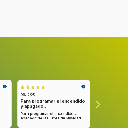
eniendo hasta 3 veces más de capacidad
 y se forman bloques compactos más higiénicos y
altura con hasta 4 posiciones diferentes.