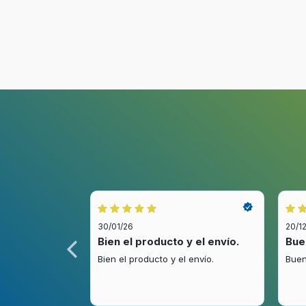
Galería
VK8506NHAC
Aspirador sin bolsa 650W con sistema de compresió
Características especiales
Mayor capacidad LG Kompressor La tecnología Komp
Vaciado más higiénico LG Kompressor Con la tecnol
fáciles de vaciar.
Regulación electrónica de potencia en mango Contro
Se adapta a tu altura Tubo telescópico Limpia tu ho
Fácil de limpiar Todos los filtros y Sistema ciclónico
Garantía de por vida en el motor o compresor
Especificaciones del producto >
Ver todas las especificaciones
Gran capacidad en el depósito
LG Kompressor comprime el polvo y el pelo en el d
Sistema de compresión de polvo LG Kompressor
Su aspa interior del depósito va comprimiendo el po
La tecnología de compresión de polvo formas bloque