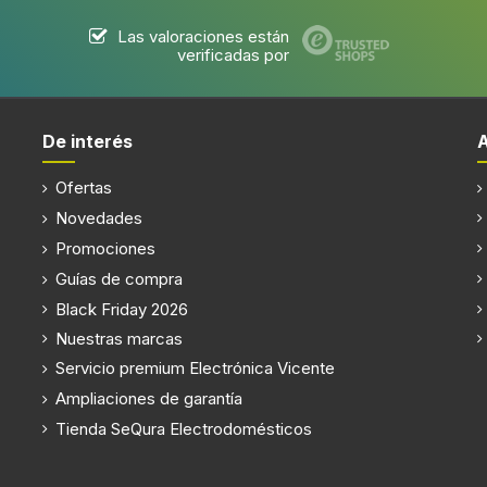
cópico que se ajusta en altura con hasta 4 posiciones diferente
nte y diseño elegante
xima de 650 W, perfecta para eliminar polvo y suciedad en diferen
algo esencial para quienes buscan un ambiente saludable. Es idea
onal.
estética y funcionalidad. Su estructura ligera y el asa de transpo
o inoxidable aporta resistencia y comodidad, adaptándose a la a
n radio de acción de 8 metros permiten limpiar amplias zonas si
es hacen que su uso sea sencillo e intuitivo. Todo está pensado 