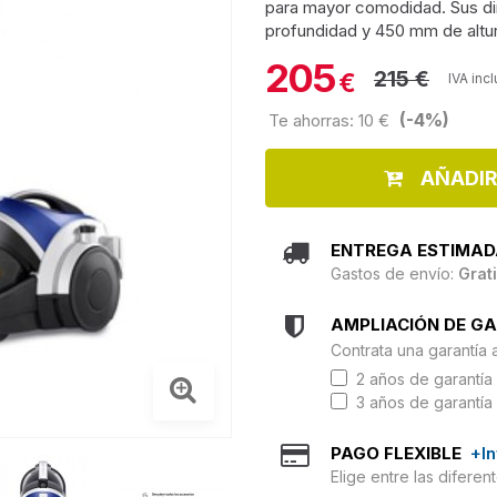
para mayor comodidad. Sus d
profundidad y 450 mm de altur
205
215 €
€
IVA inc
(-4%)
Te ahorras: 10 €
AÑADIR
ENTREGA ESTIMAD
Gastos de envío:
Grat
AMPLIACIÓN DE G
Contrata una garantía 
2 años de garantía 
3 años de garantía 
PAGO FLEXIBLE
+I
Elige entre las difere