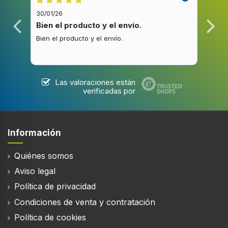
Color del producto
30/01/26
20/1
Azul, Gris
Bien el producto y el envío.
Bue
Bien el producto y el envío.
Buen
Tipo de depósito
Sin bolsa
Capacidad del depósito del polvo en seco
0,55 L
Las valoraciones están
verificadas por
Forma del cepillo
Rectangular
Información
Ergonomía
Quiénes somos
Aviso legal
Filtro lavable
Política de privacidad
Condiciones de venta y contratación
Filtro extraíble
Política de cookies