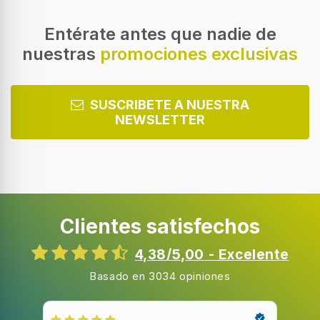
Tipo de limpiador
Secar
Entérate antes que nadie de
nuestras
promociones exclusivas
Turbo
Potencia variable
SUSCRIBETE A NUESTRA
NEWSLETTER
Sistema de filtración
Número de velocidades
2
Clientes satisfechos
Método de separación de la suciedad
Ciclónico
4,38/5,00 - Excelente
Basado en 3034 opiniones
Diseño