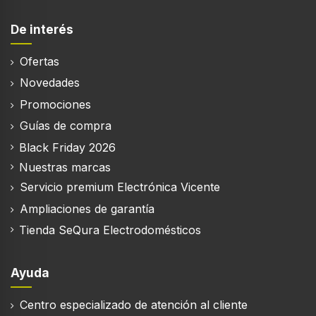
Indicadores LED
De interés
Depósito fácil de vaciar
Ofertas
Novedades
Mango ergonómico
Promociones
Guías de compra
Black Friday 2026
Nuestras marcas
Eficiencia energética
Servicio premium Electrónica Vicente
Fuente de energía
Ampliaciones de garantía
Batería
Tienda SeQura Electrodomésticos
Potencia máx. de entrada
185 W
Ayuda
Tiempo de funcionamiento
Centro especializado de atención al cliente
35 min