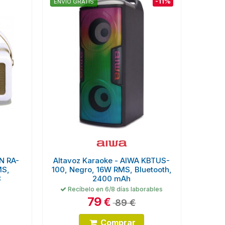
-11%
ENVÍO GRATIS
AN RA-
Altavoz Karaoke - AIWA KBTUS-
MS,
100, Negro, 16W RMS, Bluetooth,
C
2400 mAh
Recíbelo en 6/8 días laborables
79
€
89 €
Comprar