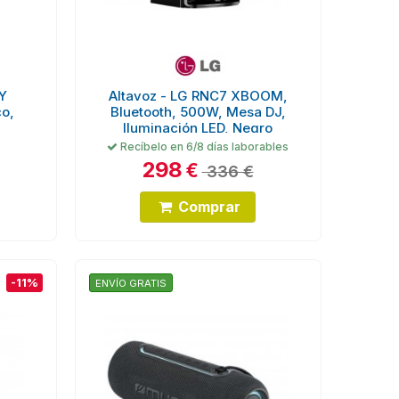
NY
Altavoz - LG RNC7 XBOOM,
co,
Bluetooth, 500W, Mesa DJ,
Iluminación LED, Negro
Recíbelo en 6/8 días laborables
298
€
336 €
Comprar
-11%
ENVÍO GRATIS