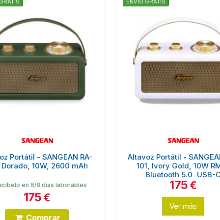
GRATIS
ENVÍO GRATIS
oz Portátil - SANGEAN RA-
Altavoz Portátil - SANGE
, Dorado, 10W, 2600 mAh
101, Ivory Gold, 10W R
Bluetooth 5.0, USB-
175
€
cíbelo en 6/8 días laborables
175
€
Ver más
Comprar