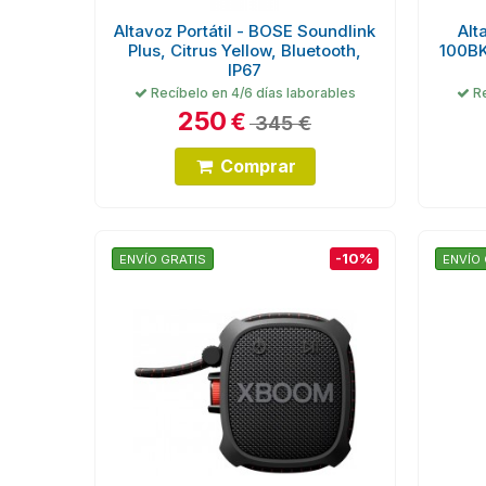
Altavoz Portátil - BOSE Soundlink
Alt
Plus, Citrus Yellow, Bluetooth,
100BK
IP67
Recíbelo en 4/6 días laborables
Re
250
€
345 €
Comprar
-10%
ENVÍO GRATIS
ENVÍO 