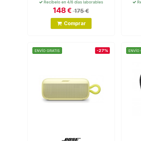
Recíbelo en 4/6 días laborables
Re
148
€
175 €
Comprar
-27%
ENVÍO GRATIS
ENVÍO 