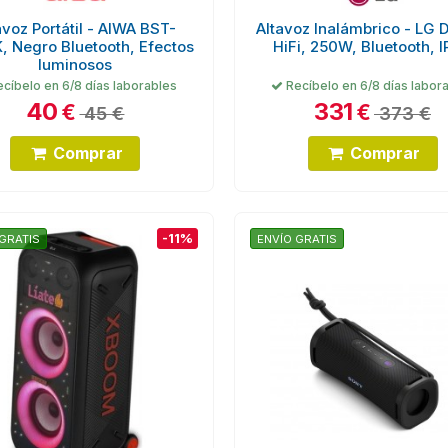
avoz Portátil - AIWA BST-
Altavoz Inalámbrico - LG 
, Negro Bluetooth, Efectos
HiFi, 250W, Bluetooth, 
luminosos
cíbelo en 6/8 días laborables
Recíbelo en 6/8 días labor
40
331
€
€
45 €
373 €
Comprar
Comprar
-11%
GRATIS
ENVÍO GRATIS