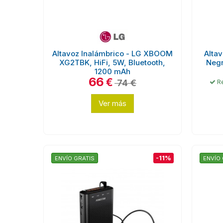
Altavoz Inalámbrico - LG XBOOM
Altav
XG2TBK, HiFi, 5W, Bluetooth,
Negr
1200 mAh
66
€
74 €
Re
Ver más
-11%
ENVÍO GRATIS
ENVÍO 