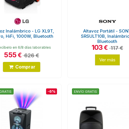
oz Inalámbrico - LG XL9T,
Altavoz Portátil - SO
o, HiFi, 1000W, Bluetooth
SRSULT10B, Inalámbri
Bluetooth
103
€
117 €
cíbelo en 6/8 días laborables
555
€
626 €
Ver más
Comprar
-6%
GRATIS
ENVÍO GRATIS