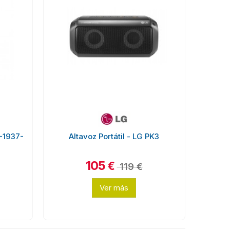
-1937-
Altavoz Portátil - LG PK3
105
€
119 €
Ver más