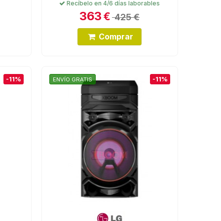
Recíbelo en 4/6 días laborables
363
€
425 €
Comprar
-11%
-11%
ENVÍO GRATIS