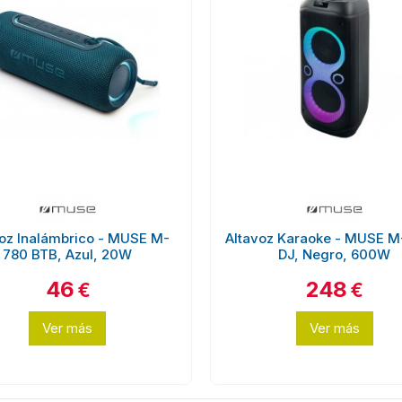
voz Inalámbrico - MUSE M-
Altavoz Karaoke - MUSE M
780 BTB, Azul, 20W
DJ, Negro, 600W
46
248
€
€
Ver más
Ver más