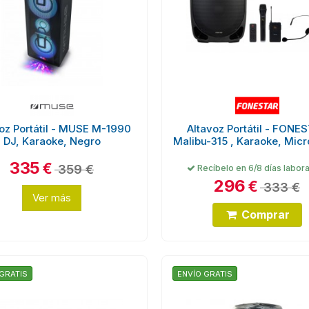
oz Portátil - MUSE M-1990
Altavoz Portátil - FONE
DJ, Karaoke, Negro
Malibu-315 , Karaoke, Mic
335
€
359 €
Recíbelo en 6/8 días labor
296
€
333 €
Ver más
Comprar
GRATIS
ENVÍO GRATIS