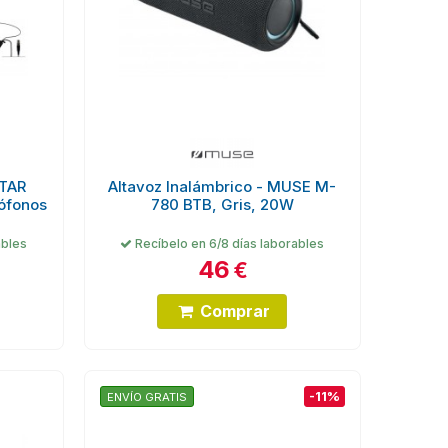
STAR
Altavoz Inalámbrico - MUSE M-
rófonos
780 BTB, Gris, 20W
ables
Recíbelo en 6/8 días laborables
46
€
Comprar
-11%
ENVÍO GRATIS