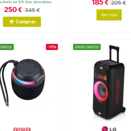
185
€
205 €
cíbelo en 4/6 días laborables
250
€
345 €
Ver más
Comprar
-11%
GRATIS
ENVÍO GRATIS