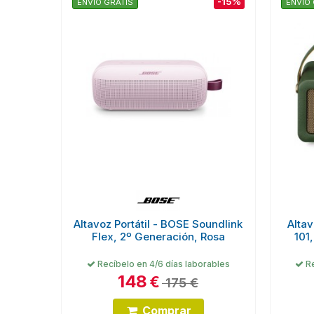
-15%
ENVÍO GRATIS
ENVÍO 
Altavoz Portátil - BOSE Soundlink
Altav
Flex, 2º Generación, Rosa
101
Recíbelo en 4/6 días laborables
Re
148
€
175 €
Comprar