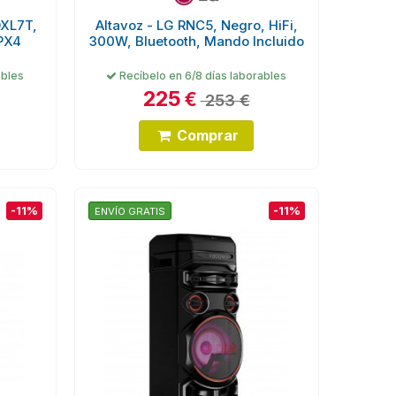
DXL7T,
Altavoz - LG RNC5, Negro, HiFi,
IPX4
300W, Bluetooth, Mando Incluido
ables
Recíbelo en 6/8 días laborables
225
€
253 €
Comprar
-11%
-11%
ENVÍO GRATIS