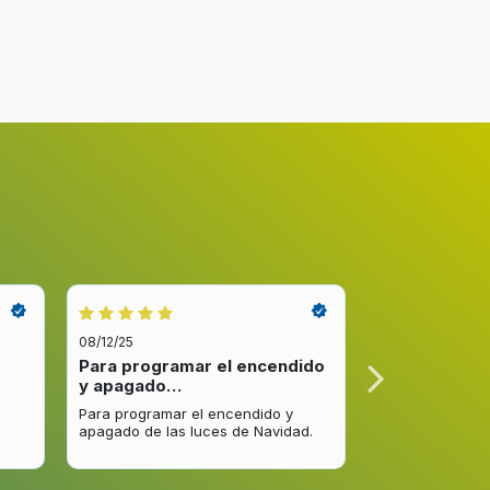
08/12/25
08/12/25
Para programar el encendido
Excelente re
y apagado…
venta y…
Para programar el encendido y
Excelente respu
apagado de las luces de Navidad.
entrega del pro
mejorar.