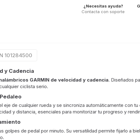
¿Necesitas ayuda?
G
Contacta con soporte
IN 101284500
ad y Cadencia
nalámbricos GARMIN de velocidad y cadencia
. Diseñados pa
alquier ciclista serio.
 Pedaleo
 el eje de cualquier rueda y se sincroniza automáticamente con t
idad y distancia, esenciales para monitorizar tu progreso y rendi
namiento
s golpes de pedal por minuto. Su versatilidad permite fijarlo a b
o.