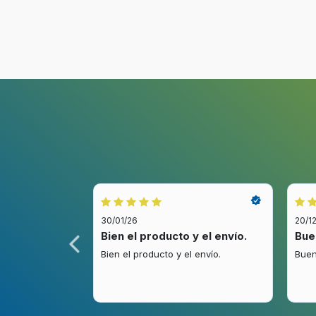
30/01/26
20/1
idez.
Bien el producto y el envío.
Bue
.
Bien el producto y el envío.
Buen