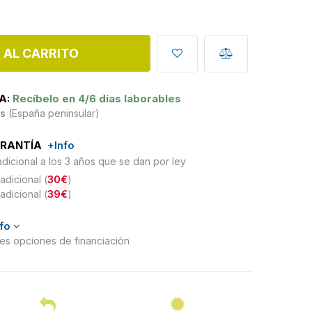
 AL CARRITO
A:
Recíbelo en 4/6 días laborables
is
(España peninsular)
ARANTÍA
+Info
adicional a los 3 años que se dan por ley
adicional (
30€
)
adicional (
39€
)
nfo
ntes opciones de financiación