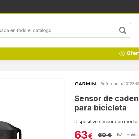
Renueva tu hogar
Ofer
Referencia:
101284
Sensor de caden
para bicicleta
Dispositivo sensor con medici
63
69 €
€
IVA incluido