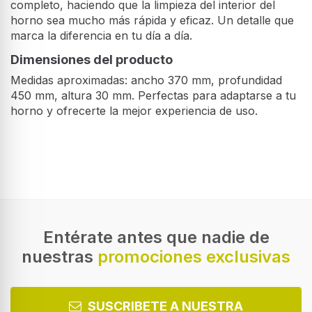
completo, haciendo que la limpieza del interior del
horno sea mucho más rápida y eficaz. Un detalle que
marca la diferencia en tu día a día.
Dimensiones del producto
Medidas aproximadas: ancho 370 mm, profundidad
450 mm, altura 30 mm. Perfectas para adaptarse a tu
horno y ofrecerte la mejor experiencia de uso.
Características
Tipo
Guía telescópica
Color del producto
Latón
Entérate antes que nadie de
nuestras
promociones exclusivas
Material
Acero inoxidable
Telescopio
SUSCRIBETE A NUESTRA