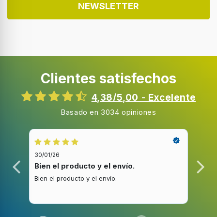
NEWSLETTER
Adecuado para
Horno
Peso y dimensiones
Clientes satisfechos
Peso
4,38/5,00 - Excelente
600 g
Basado en 3034 opiniones
Peso del paquete
800 g
30/01/26
20/1
Bien el producto y el envío.
Bue
Bien el producto y el envío.
Buen