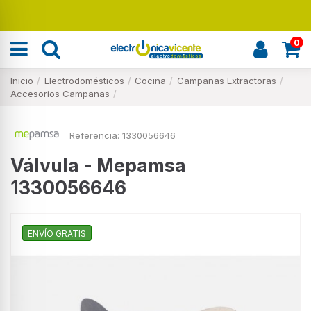
0
Inicio
Electrodomésticos
Cocina
Campanas Extractoras
Accesorios Campanas
Referencia:
1330056646
Válvula - Mepamsa
1330056646
ENVÍO GRATIS