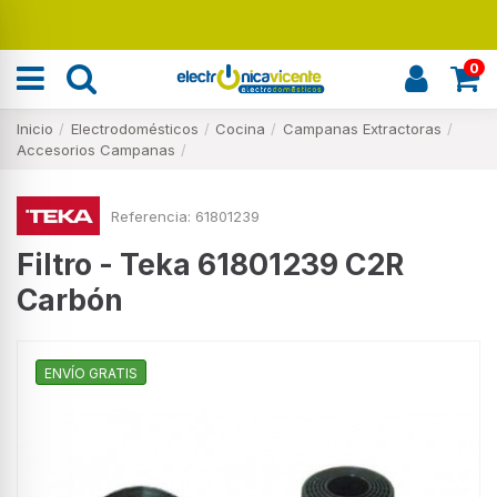
Renueva tu hogar
0
Inicio
Electrodomésticos
Cocina
Campanas Extractoras
Accesorios Campanas
Referencia:
61801239
Filtro - Teka 61801239 C2R
Carbón
ENVÍO GRATIS