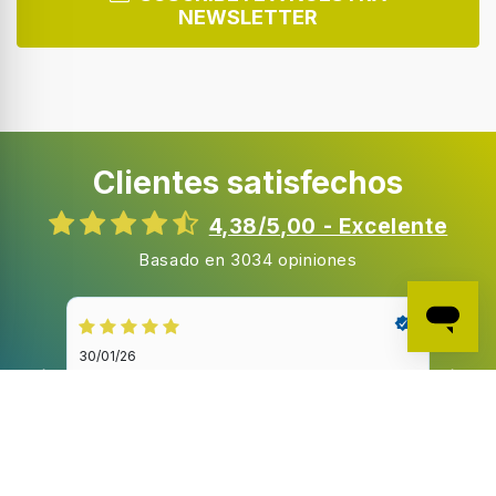
Clientes satisfechos
4,38/5,00 - Excelente
Basado en 3034 opiniones
30/01/26
20/1
Bien el producto y el envío.
Bue
Bien el producto y el envío.
Buen
Las valoraciones están
verificadas por