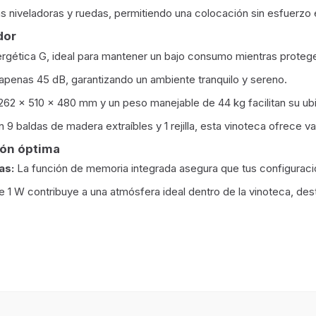
 niveladoras y ruedas, permitiendo una colocación sin esfuerzo e
dor
rgética G, ideal para mantener un bajo consumo mientras protege
apenas 45 dB, garantizando un ambiente tranquilo y sereno.
62 x 510 x 480 mm y un peso manejable de 44 kg facilitan su ubi
9 baldas de madera extraíbles y 1 rejilla, esta vinoteca ofrece 
ión óptima
as:
La función de memoria integrada asegura que tus configuracio
e 1 W contribuye a una atmósfera ideal dentro de la vinoteca, dest
Número de estantes
ndiente
Número de puertas