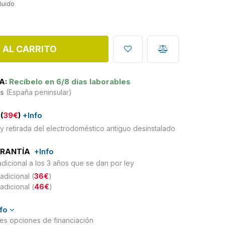
cluido
 AL CARRITO
A:
Recíbelo en 6/8 días laborables
is
(España peninsular)
(
39€
)
+Info
y retirada del electrodoméstico antiguo desinstalado
ARANTÍA
+Info
adicional a los 3 años que se dan por ley
adicional (
36€
)
adicional (
46€
)
nfo
ntes opciones de financiación