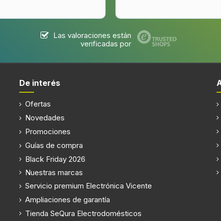
Las valoraciones están
verificadas por
De interés
Ubicación de la pantalla
Patas ajustables
Ofertas
Novedades
Cierre
Promociones
Tipo de lámpara
Guías de compra
Black Friday 2026
Nuestras marcas
Servicio premium Electrónica Vicente
Consumo de energía anual
Ampliaciones de garantía
a la G
Tienda SeQura Electrodomésticos
Voltaje de entrada AC