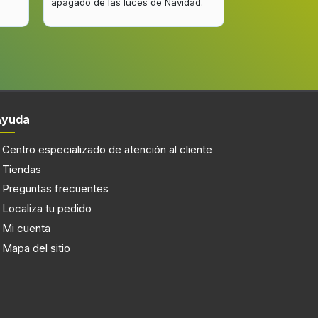
apagado de las luces de Navidad.
entrega del pro
mejorar.
Ayuda
En la puerta
Centro especializado de atención al cliente
Tiendas
Preguntas frecuentes
LED
Localiza tu pedido
Mi cuenta
Mapa del sitio
155 kWh
220 - 240 V