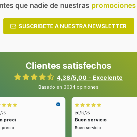
Bisagra para puerta
ntes que nadie de nuestras
promociones 
Tipo de vidrio
Cuadro
noxidable
SUSCRIBETE A NUESTRA NEWSLETTER
a
Botellero
Clientes satisfechos
Clase climática
de vino termoeléctrico
4,38/5,00 - Excelente
Capacidad neta del enfriad
lla(s)
Basado en 3034 opiniones
vino
Clase de emisión de ruido
C
Nivel de ruido
2/25
20/12/25
n preci
Buen servicio
 precio
Buen servicio