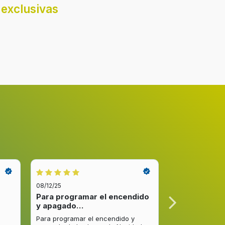
Derecho
exclusivas
Transparente
N
or de
154 L
D
47 dB
08/12/25
08/12/25
Para programar el encendido
Excelente re
y apagado…
venta y…
Para programar el encendido y
Excelente respu