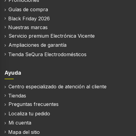
Promociones
1
Guías de compra
Black Friday 2026
Nuestras marcas
Altavoces
Servicio premium Electrónica Vicente
Rango de frecuencia
Ampliaciones de garantía
20 - 20000 Hz
Tienda SeQura Electrodomésticos
Ayuda
Peso y dimensiones
Centro especializado de atención al cliente
Ancho
Tiendas
414 mm
Preguntas frecuentes
Profundidad
Localiza tu pedido
342 mm
Mi cuenta
Altura
132 mm
Mapa del sitio