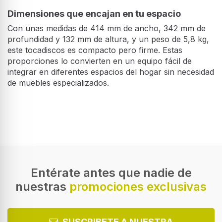
Dimensiones que encajan en tu espacio
Con unas medidas de 414 mm de ancho, 342 mm de
profundidad y 132 mm de altura, y un peso de 5,8 kg,
este tocadiscos es compacto pero firme. Estas
proporciones lo convierten en un equipo fácil de
integrar en diferentes espacios del hogar sin necesidad
de muebles especializados.
Características
Tipo
Tocadiscos de tracción por correa
Color del producto
Negro
Entérate antes que nadie de
nuestras
promociones exclusivas
Funcionamiento
Manual
Material de cinturón
SUSCRIBETE A NUESTRA