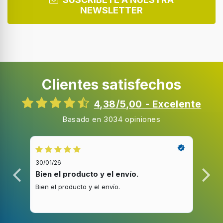
Caucho
NEWSLETTER
Velocidades nominales
33 1/3,45,78 RPM
Velocidad de tornamesa
33 1/3,45,78 RPM
Clientes satisfechos
Tipo de motor
Motor de CC
4,38/5,00 - Excelente
Control de volumen
Basado en 3034 opiniones
Giratorio
Ecualizador
30/01/26
20/1
Relación señal/ruido (SNR)
Bien el producto y el envío.
Bue
65 dB
Bien el producto y el envío.
Buen
Stylus tipo de
mm