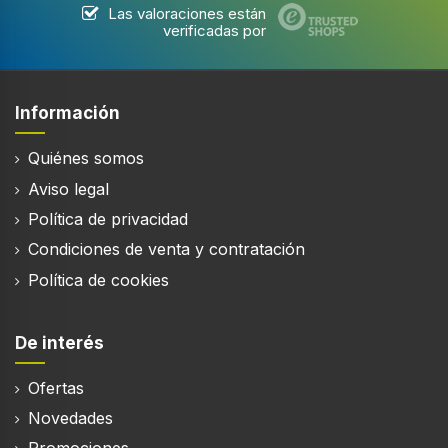
Fluctuación y trémolo
Las valoraciones están
verificadas por
0,08%
Reproductor de CD
Información
Detención automática (autostop)
Quiénes somos
Aviso legal
Política de privacidad
Brazo de tono
Condiciones de venta y contratación
Política de cookies
Forma
Brazo con forma de S
De interés
Ofertas
Puertos e Interfaces
Novedades
Salida de audio (L,R)