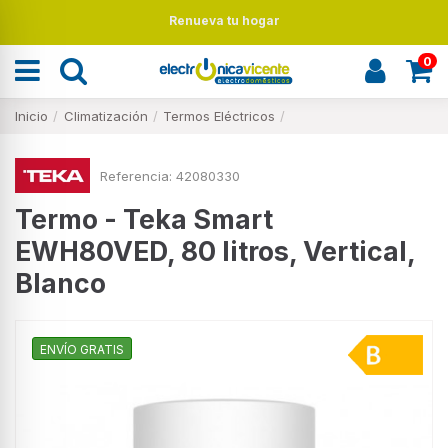
Renueva tu hogar
0
Inicio
Climatización
Termos Eléctricos
Referencia:
42080330
Termo - Teka Smart
EWH80VED, 80 litros, Vertical,
Blanco
ENVÍO GRATIS