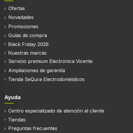
Plata, Blanco
Ofertas
Material del cuerpo del reloj
Novedades
Polímero
Promociones
Color de banda
Guías de compra
Blanco
Black Friday 2026
Funciones de protección
Nuestras marcas
Resistente al agua
Servicio premium Electrónica Vicente
Correa extraíble
Ampliaciones de garantía
Tienda SeQura Electrodomésticos
La resistencia al agua
5 ATM
Ayuda
Centro especializado de atención al cliente
Desempeño
Tiendas
Preguntas frecuentes
Sistemas operativos móviles soportados