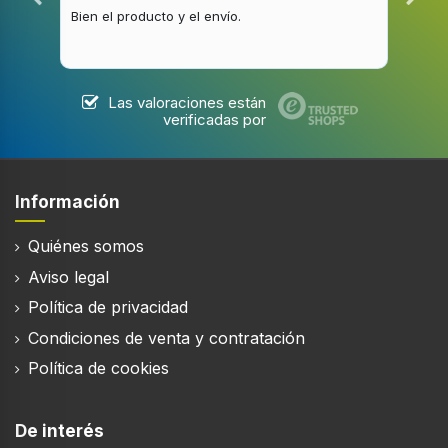
Bien el producto y el envío.
Buen
Material de la banda
Silicona
Forma
Alrededor
Las valoraciones están
verificadas por
Tamaño de muñeca
135 - 200 mm
Posicionamiento de mercado
Información
Reloj inteligente
Quiénes somos
Longitud mínima de la correa
Aviso legal
13,5 cm
Política de privacidad
Longitud máxima de la correa
20 cm
Condiciones de venta y contratación
Política de cookies
Género
Unisex
De interés
Color del cuerpo del reloj