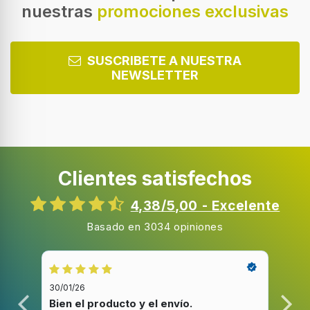
nuestras
promociones exclusivas
Pantalla a color
Tipo de visualizador
SUSCRIBETE A NUESTRA
Digital
NEWSLETTER
Resolución de la pantalla
454 x 454 Pixeles
Pantalla táctil
Clientes satisfechos
Diámetro de la pantalla
3,54 cm
4,38/5,00 - Excelente
Tipo de vidrio de reloj
Basado en 3034 opiniones
Corning Gorilla Glass 3
30/01/26
20/1
Diseño
Bien el producto y el envío.
Bue