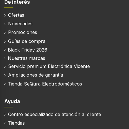
De interés
Cámara fotográfica
Ofertas
Resolución de la cámara trasera (numérica)
Novedades
50 MP
Promociones
Resolución de la segunda cámara trasera
Guías de compra
(numérica)
Black Friday 2026
5 MP
Nuestras marcas
Resolución de la tercera cámara trasera
Servicio premium Electrónica Vicente
(numérica)
2 MP
Ampliaciones de garantía
Tienda SeQura Electrodomésticos
Número de apertura de la cámara trasera
1,8
Ayuda
Número de apertura de la segunda cámara trasera
2,2
Centro especializado de atención al cliente