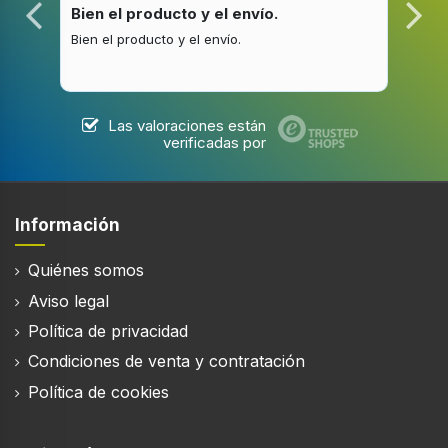
Frecuencia del procesador
30/01/26
20/1
2 GHz
Bien el producto y el envío.
Bue
Bien el producto y el envío.
Buen
Medios de almacenaje
Las valoraciones están
Memoria del usuario
verificadas por
108,3 GB
Capacidad de RAM
4 GB
Información
Capacidad de almacenamiento interno
Quiénes somos
128 GB
Aviso legal
Tarjetas de memoria compatibles
Política de privacidad
MicroSD (TransFlash)
Condiciones de venta y contratación
Tamaño máximo de tarjeta de memoria
1,5 TB
Política de cookies