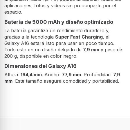
Con 128 GB de memoria interna y capacidad de
ampliación hasta 1,5 TB, podrás almacenar todas tus
aplicaciones, fotos y videos sin preocuparte por el
espacio.
Batería de 5000 mAh y diseño optimizado
La batería garantiza un rendimiento duradero y,
gracias a la tecnología
Super Fast Charging
, el
Galaxy A16 estará listo para usar en poco tiempo.
Todo esto en un diseño delgado de
7,9 mm
y peso de
200 g, disponible en color negro.
Dimensiones del Galaxy A16
Altura:
164,4 mm
. Ancho:
77,9 mm
. Profundidad:
7,9
mm
. Este tamaño asegura comodidad y portabilidad.
Exhibición
Diagonal de la pantalla
17 cm (6.7")