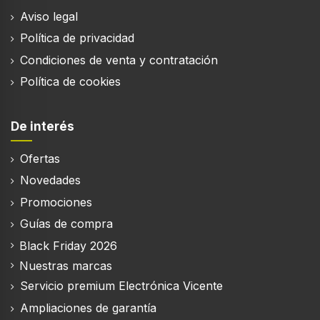
Sostenibilidad
Aviso legal
No contiene
Política de privacidad
Ácido perfluorooctanoico (PFOA)
Condiciones de venta y contratación
Política de cookies
De interés
Ofertas
Novedades
Promociones
Guías de compra
Black Friday 2026
Nuestras marcas
Servicio premium Electrónica Vicente
Ampliaciones de garantía