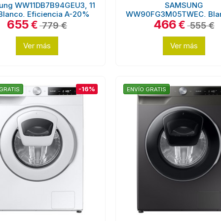
ung WW11DB7B94GEU3, 11
SAMSUNG
Blanco, Eficiencia A-20%
WW90FG3M05TWEC, Blan
655
466
Kg, Fondo Reducido
€
€
779 €
555 €
Ver más
Ver más
-16%
GRATIS
ENVÍO GRATIS