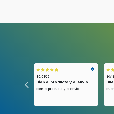
30/01/26
20/1
idez.
Bien el producto y el envío.
Bue
.
Bien el producto y el envío.
Buen