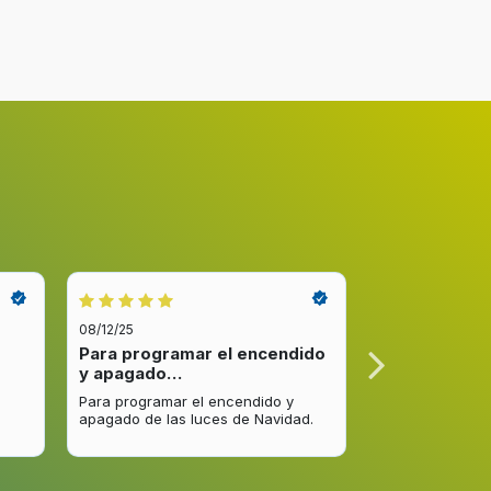
08/12/25
08/12/25
Para programar el encendido
Excelente re
y apagado…
venta y…
Para programar el encendido y
Excelente respu
apagado de las luces de Navidad.
entrega del pro
mejorar.