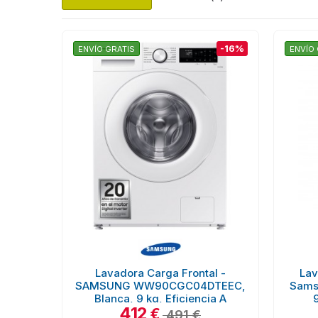
-16%
ENVÍO GRATIS
ENVÍO 
Lavadora Carga Frontal -
Lav
SAMSUNG WW90CGC04DTEEC,
Sams
Blanca, 9 kg, Eficiencia A
412
€
491 €