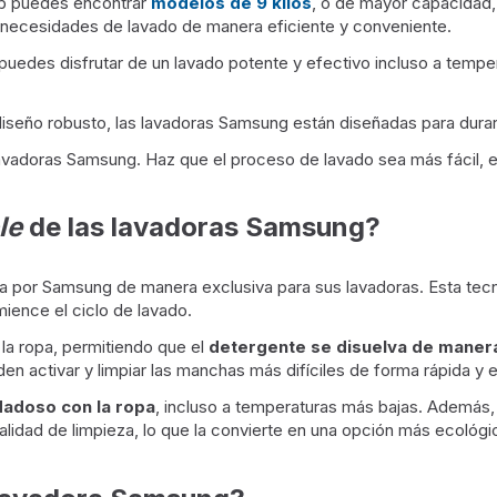
eb puedes encontrar
modelos de 9 kilos
, o de mayor capacidad,
s necesidades de lavado de manera eficiente y conveniente.
 puedes disfrutar de un lavado potente y efectivo incluso a tempe
iseño robusto, las lavadoras Samsung están diseñadas para durar y
avadoras Samsung. Haz que el proceso de lavado sea más fácil, e
le
de las lavadoras Samsung?
a por Samsung de manera exclusiva para sus lavadoras. Esta tecno
mience el ciclo de lavado.
 la ropa, permitiendo que el
detergente se disuelva de maner
en activar y limpiar las manchas más difíciles de forma rápida y e
dadoso con la ropa
, incluso a temperaturas más bajas. Además,
calidad de limpieza, lo que la convierte en una opción más ecológ