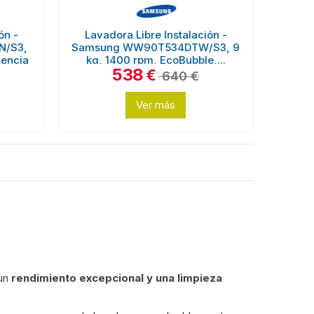
ón -
Lavadora Libre Instalación -
/S3,
Samsung WW90T534DTW/S3, 9
iencia
kg, 1400 rpm, EcoBubble,...
538
€
640 €
Ver más
un
rendimiento excepcional y una limpieza