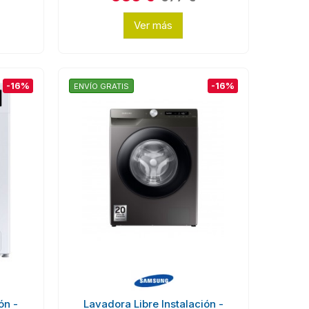
Ver más
-16%
-16%
ENVÍO GRATIS
ón -
Lavadora Libre Instalación -