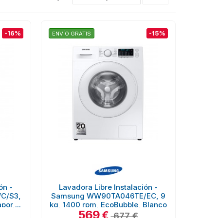
-16%
-15%
ENVÍO GRATIS
ón -
Lavadora Libre Instalación -
C/S3,
Samsung WW90TA046TE/EC, 9
por,...
kg, 1400 rpm, EcoBubble, Blanco
569
€
677 €