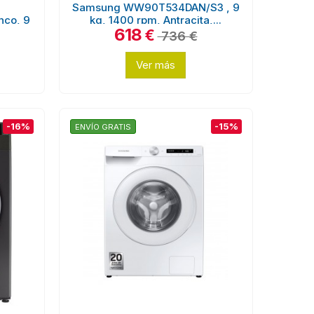
Samsung WW90T534DAN/S3 , 9
co, 9
kg, 1400 rpm, Antracita,...
618
€
736 €
Ver más
-16%
-15%
ENVÍO GRATIS