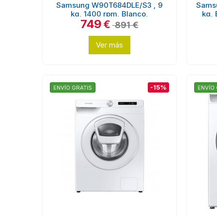
Samsung W90T684DLE/S3 , 9
Sams
kg, 1400 rpm, Blanco,
kg, 
749
AddWash...
€
891 €
Ver más
-15%
ENVÍO GRATIS
ENVÍO 