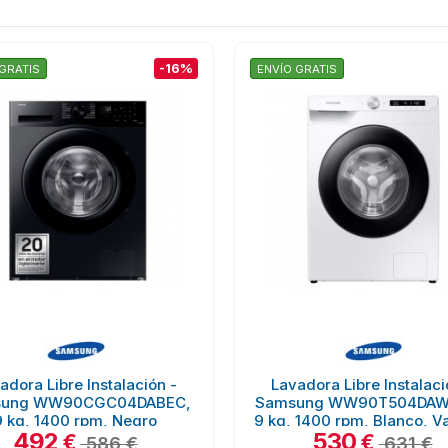
-16%
GRATIS
ENVÍO GRATIS
adora Libre Instalación -
Lavadora Libre Instalaci
ung WW90CGC04DABEC,
Samsung WW90T504DAW
9 kg, 1400 rpm, Negro
9 kg, 1400 rpm, Blanco, Va
492
530
€
€
586 €
631 €