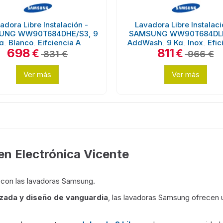
adora Libre Instalación -
Lavadora Libre Instalaci
UNG WW90T684DHE/S3, 9
SAMSUNG WW90T684DLN
g, Blanco, Eifciencia A
AddWash, 9 Kg, Inox, Efic
698
811
A
€
€
831 €
966 €
Ver más
Ver más
n Electrónica Vicente
 con las lavadoras Samsung.
zada y diseño de vanguardia
, las lavadoras Samsung ofrecen 