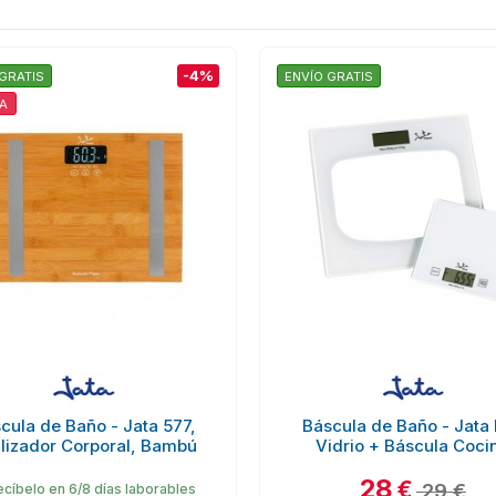
-4%
GRATIS
ENVÍO GRATIS
A
cula de Baño - Jata 577,
Báscula de Baño - Jata 
lizador Corporal, Bambú
Vidrio + Báscula Coci
28
€
29 €
cíbelo en 6/8 días laborables