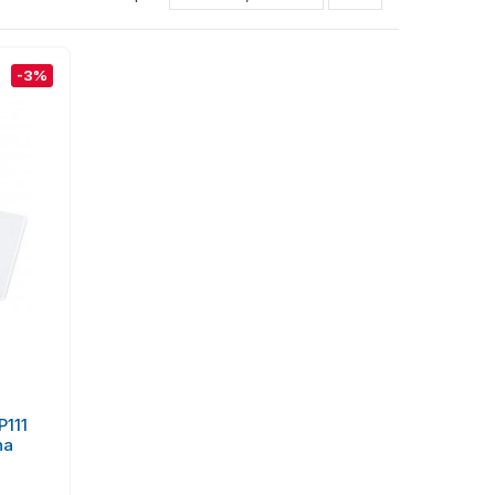
-3%
P111
na