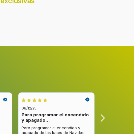
exclusivas
08/12/25
08/12/25
Para programar el encendido
Excelente re
y apagado…
venta y…
Para programar el encendido y
Excelente respu
apagado de las luces de Navidad.
entrega del pro