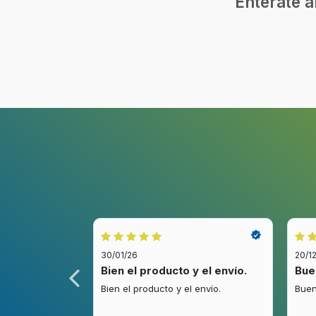
Entérate a
30/01/26
20/1
idez.
Bien el producto y el envío.
Bue
.
Bien el producto y el envío.
Buen