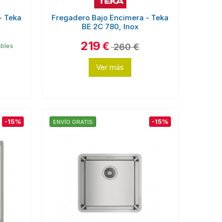
- Teka
Fregadero Bajo Encimera - Teka
BE 2C 780, Inox
219
€
260 €
ables
Ver más
-15%
-15%
ENVÍO GRATIS