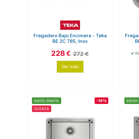
Fregadero Bajo Encimera - Teka
Frega
BE 2C 785, Inox
B
228
€
272 €
Re
Ver más
-16%
ENVÍO GRATIS
ENVÍO 
OFERTA