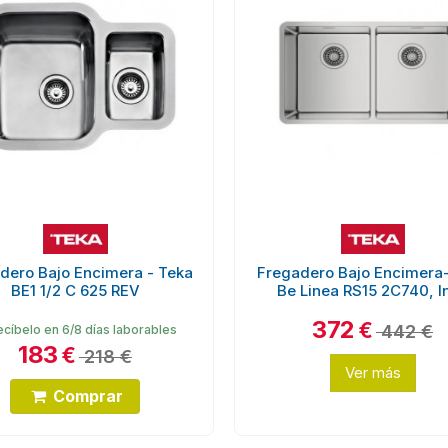
dero Bajo Encimera - Teka
Fregadero Bajo Encimera
BE1 1/2 C 625 REV
Be Linea RS15 2C740, I
372
€
442 €
cíbelo en 6/8 días laborables
183
€
218 €
Ver más
Comprar