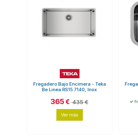
Fregadero Bajo Encimera - Teka
Frega
Be Linea RS15 7140, Inox
365
€
435 €
Re
Ver más