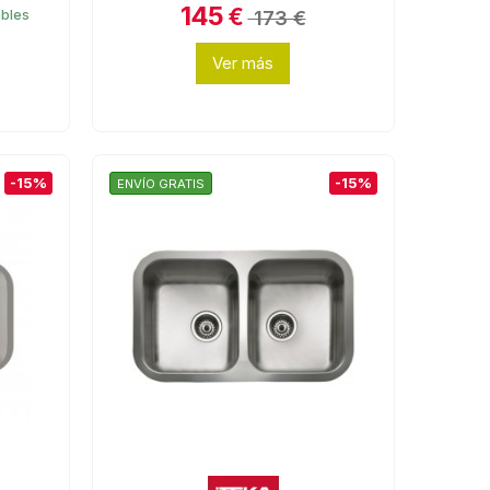
145
€
173 €
ables
Ver más
-15%
-15%
ENVÍO GRATIS