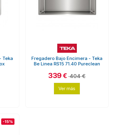
- Teka
Fregadero Bajo Encimera - Teka
nox
Be Linea RS15 71.40 Pureclean
339
€
404 €
Ver más
-15%