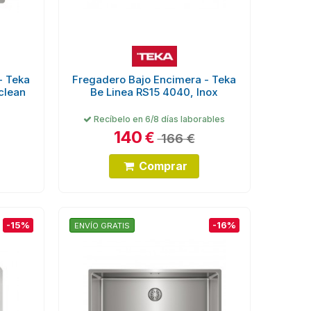
- Teka
Fregadero Bajo Encimera - Teka
clean
Be Linea RS15 4040, Inox
Recíbelo en 6/8 días laborables
140
€
166 €
Comprar
-15%
-16%
ENVÍO GRATIS