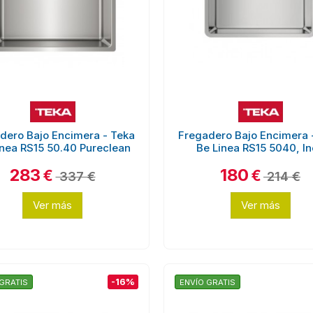
dero Bajo Encimera - Teka
Fregadero Bajo Encimera 
inea RS15 50.40 Pureclean
Be Linea RS15 5040, I
283
180
€
€
337 €
214 €
Ver más
Ver más
-16%
GRATIS
ENVÍO GRATIS