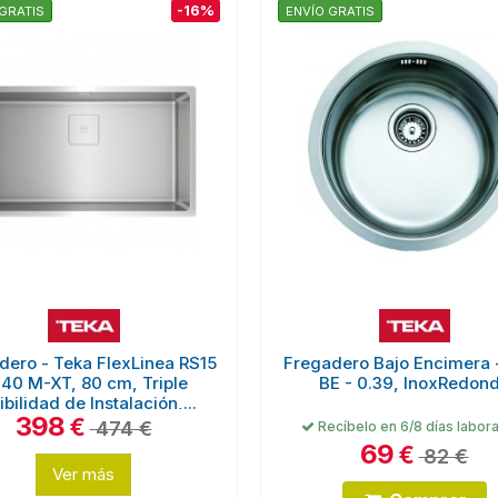
-16%
GRATIS
ENVÍO GRATIS
dero - Teka FlexLinea RS15
Fregadero Bajo Encimera 
.40 M-XT, 80 cm, Triple
BE - 0.39, InoxRedon
ibilidad de Instalación,...
398
€
474 €
Recíbelo en 6/8 días labor
69
€
82 €
Ver más