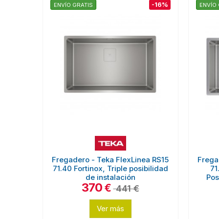
-16%
ENVÍO GRATIS
ENVÍO 
Fregadero - Teka FlexLinea RS15
Frega
71.40 Fortinox, Triple posibilidad
71
de instalación
Pos
370
€
441 €
Ver más