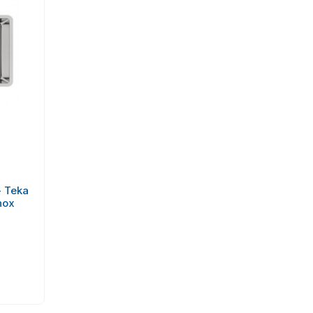
- Teka
nox