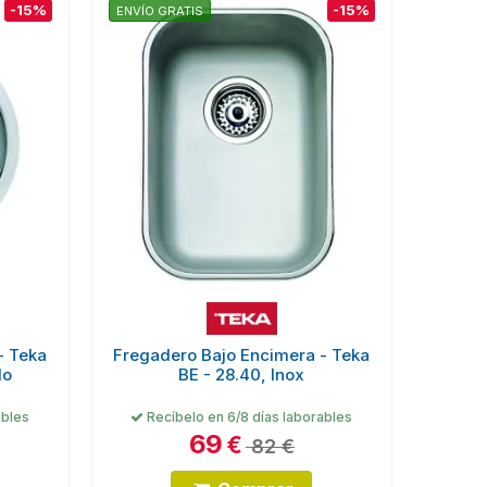
-15%
-15%
ENVÍO GRATIS
- Teka
Fregadero Bajo Encimera - Teka
do
BE - 28.40, Inox
ables
Recíbelo en 6/8 días laborables
69
€
82 €