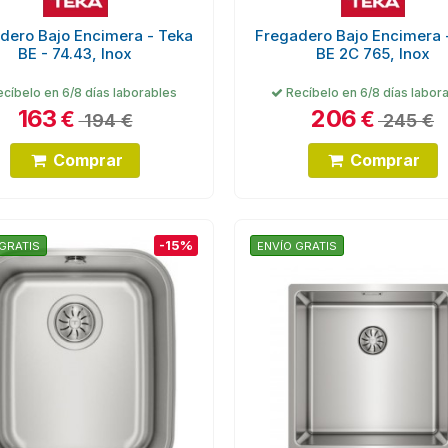
dero Bajo Encimera - Teka
Fregadero Bajo Encimera 
BE - 74.43, Inox
BE 2C 765, Inox
cíbelo en 6/8 días laborables
Recíbelo en 6/8 días labor
163
206
€
€
194 €
245 €
Comprar
Comprar
-15%
GRATIS
ENVÍO GRATIS