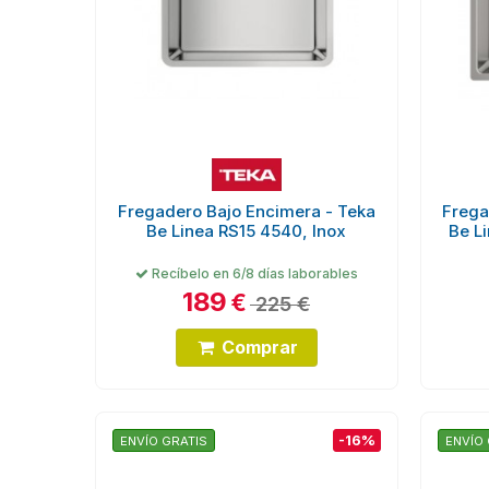
Fregadero Bajo Encimera - Teka
Frega
Be Linea RS15 4540, Inox
Be L
Recíbelo en 6/8 días laborables
189
€
225 €
Comprar
-16%
ENVÍO GRATIS
ENVÍO 