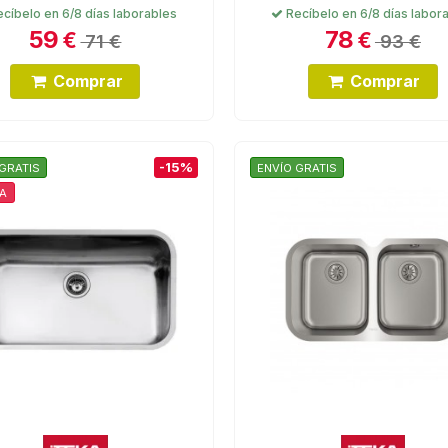
cíbelo en 6/8 días laborables
Recíbelo en 6/8 días labor
59
78
€
€
71 €
93 €
Comprar
Comprar
-15%
GRATIS
ENVÍO GRATIS
A