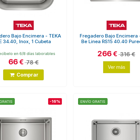
dero Bajo Encimera - TEKA
Fregadero Bajo Encimera 
E 34.40, Inox, 1 Cubeta
Be Linea RS15 40.40 Pure
266
€
316 €
cíbelo en 6/8 días laborables
66
€
78 €
Ver más
Comprar
-16%
GRATIS
ENVÍO GRATIS