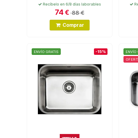
Recíbelo en 6/8 días laborables
Re
74
€
88 €
Comprar
-15%
ENVÍO GRATIS
ENVÍO 
OFERT