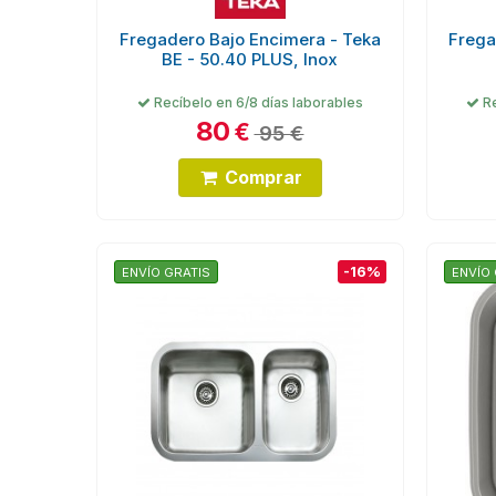
Fregadero Bajo Encimera - Teka
Frega
BE - 50.40 PLUS, Inox
Recíbelo en 6/8 días laborables
Re
80
€
95 €
Comprar
-16%
ENVÍO GRATIS
ENVÍO 