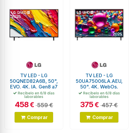
TV LED - LG
TV LED - LG
50QNED82A6B, 50",
50UA75006LA.AEU,
EVO, 4K, IA, Gen8 a7
50", 4K, WebOs,
HDR
Recíbelo en 6/8 días
Recíbelo en 6/8 días
laborables
laborables
458
375
€
€
559 €
457 €
Comprar
Comprar