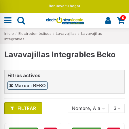
Renueva tu hogar
0
Inicio
Electrodomésticos
Lavavajillas
Lavavajillas
Integrables
Lavavajillas Integrables Beko
Filtros activos
Marca : BEKO
FILTRAR
Nombre, A a Z
3