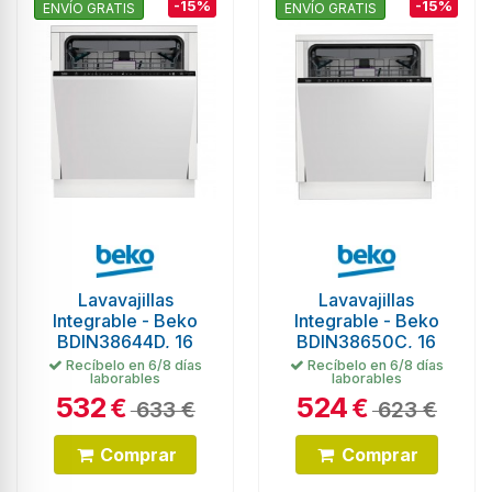
-15%
-15%
ENVÍO GRATIS
ENVÍO GRATIS
Lavavajillas
Lavavajillas
Integrable - Beko
Integrable - Beko
BDIN38644D, 16
BDIN38650C, 16
servicios, 42 dB,
servicios, 43 dB, 60
Recíbelo en 6/8 días
Recíbelo en 6/8 días
laborables
laborables
3ªBandeja, 60cm,...
cm, CornerIntense,...
532
524
€
€
633 €
623 €
Comprar
Comprar