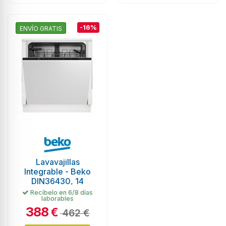
-16%
ENVÍO GRATIS
Lavavajillas
Integrable - Beko
DIN36430, 14
servicios, 48 dB,
Recíbelo en 6/8 días
laborables
60cm
388
€
462 €