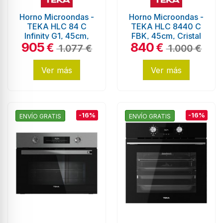
Horno Microondas -
Horno Microondas -
TEKA HLC 84 C
TEKA HLC 8440 C
Infinity G1, 45cm,
FBK, 45cm, Cristal
905
840
Negro Mate
Negro
€
€
1.077 €
1.000 €
Ver más
Ver más
-16%
-16%
ENVÍO GRATIS
ENVÍO GRATIS