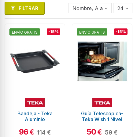
FILTRAR
Nombre, A a Z
24
-15%
-15%
ENVÍO GRATIS
ENVÍO GRATIS
Bandeja - Teka
Guía Telescópica-
Aluminio
Teka Wish 1 Nivel
96
50
€
€
114 €
59 €