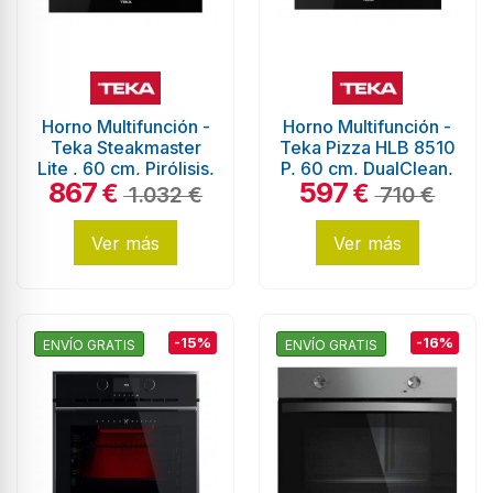
Horno Multifunción -
Horno Multifunción -
Teka Steakmaster
Teka Pizza HLB 8510
Lite , 60 cm, Pirólisis,
P, 60 cm, DualClean,
867
597
Cristal Negro
Negro
€
€
1.032 €
710 €
Ver más
Ver más
-15%
-16%
ENVÍO GRATIS
ENVÍO GRATIS