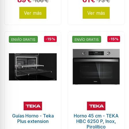
106 €
73 €
Ver más
Ver más
-15%
-15%
ENVÍO GRATIS
ENVÍO GRATIS
Guías Horno - Teka
Horno 45 cm - TEKA
Plus extension
HBC 6250 P, Inox,
Pirolítico