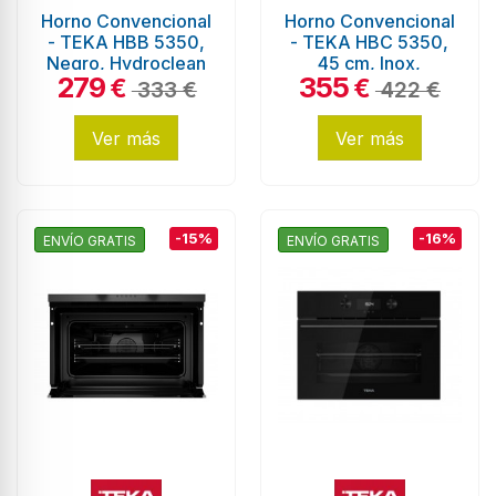
Horno Convencional
Horno Convencional
- TEKA HBB 5350,
- TEKA HBC 5350,
Negro, Hydroclean
45 cm, Inox,
279
355
ECo, 76L
Hydroclean Eco
€
€
333 €
422 €
Ver más
Ver más
-15%
-16%
ENVÍO GRATIS
ENVÍO GRATIS