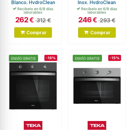
Blanco, HydroClean
Inox, HydroClean
Eco
Eco, 76L
Recíbelo en 6/8 días
Recíbelo en 6/8 días
laborables
laborables
262
246
€
€
312 €
293 €
Comprar
Comprar
-16%
-15%
ENVÍO GRATIS
ENVÍO GRATIS