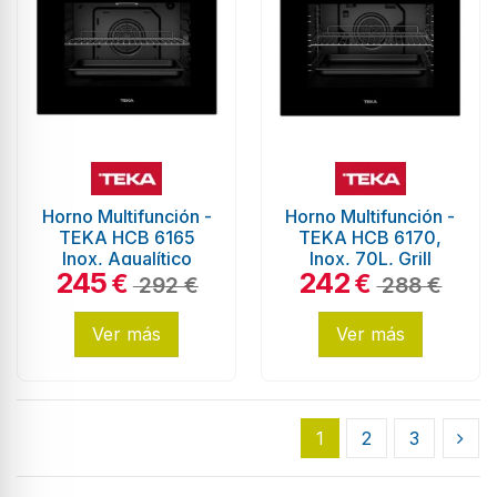
Horno Multifunción -
Horno Multifunción -
TEKA HCB 6165
TEKA HCB 6170,
Inox, Aqualítico
Inox, 70L, Grill
245
242
€
€
292 €
288 €
Ver más
Ver más
1
2
3