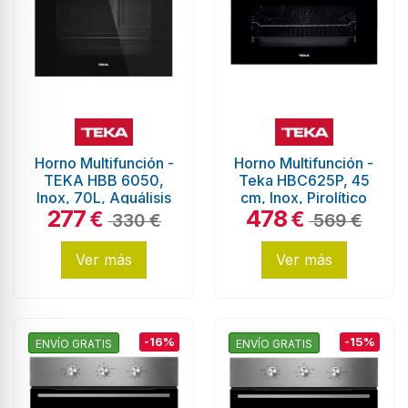
Horno Multifunción -
Horno Multifunción -
TEKA HBB 6050,
Teka HBC625P, 45
Inox, 70L, Aquálisis
cm, Inox, Pirolítico
277
478
€
€
330 €
569 €
Ver más
Ver más
-16%
-15%
ENVÍO GRATIS
ENVÍO GRATIS