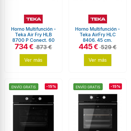
Horno Multifunción -
Horno Multifunción -
Teka Air Fry HLB
Teka AirFry HLC
8700 P Conect, 60
8406, 45 cm,
734
445
cm, Pirólisis, 20
Hydroclean PRO,
€
€
873 €
529 €
recetas...
Cristal Negro
Ver más
Ver más
-15%
-15%
ENVÍO GRATIS
ENVÍO GRATIS