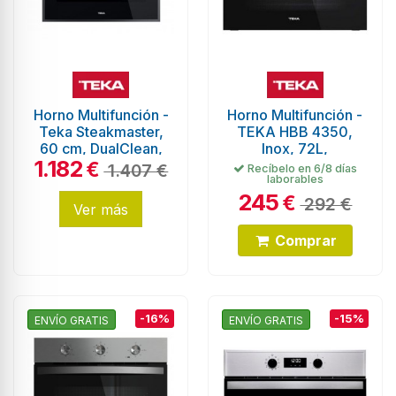
Horno Multifunción -
Horno Multifunción -
Teka Steakmaster,
TEKA HBB 4350,
60 cm, DualClean,
Inox, 72L,
1.182
Cristal Negro con
ThermoSeal
€
1.407 €
Recíbelo en 6/8 días
laborables
Marco
245
€
292 €
Ver más
Comprar
-16%
-15%
ENVÍO GRATIS
ENVÍO GRATIS