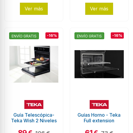
Ver más
Ver más
-16%
-16%
ENVÍO GRATIS
ENVÍO GRATIS
Guía Telescópica-
Guías Horno - Teka
Teka Wish 2 Niveles
Full extension
89
61
€
€