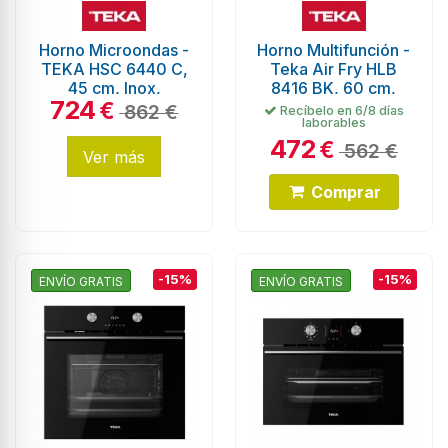
Horno Microondas -
Horno Multifunción -
TEKA HSC 6440 C,
Teka Air Fry HLB
45 cm, Inox,
8416 BK, 60 cm,
724
HydroClean Eco
Aquálisis, Cristal
€
862 €
Recíbelo en 6/8 días
laborables
Negro
472
€
562 €
Ver más
Comprar
-15%
-15%
ENVÍO GRATIS
ENVÍO GRATIS