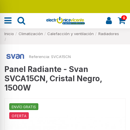
Renueva tu hogar
0
Inicio
Climatización
Calefacción y ventilación
Radiadores
Referencia:
SVCA15CN
Panel Radiante - Svan
SVCA15CN, Cristal Negro,
1500W
ENVÍO GRATIS
OFERTA