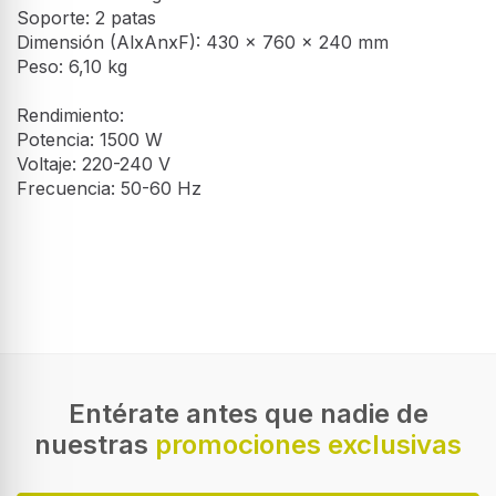
Soporte: 2 patas
Dimensión (AlxAnxF): 430 x 760 x 240 mm
Peso: 6,10 kg
Rendimiento:
Potencia: 1500 W
Voltaje: 220-240 V
Frecuencia: 50-60 Hz
Calefactor - Svan SVCA20CVG,
Características
Oscilante, 2000W
Calefactor con potencia máxima de
Número de niveles de potencia
2000W, oscilación de 90º dos niveles
2
de velocidad y protección
sobrecalentamiento.
Protección contra sobrecalentamiento
28 €
33 €
Entérate antes que nadie de
nuestras
promociones exclusivas
Código IP (International Protection)
IP24