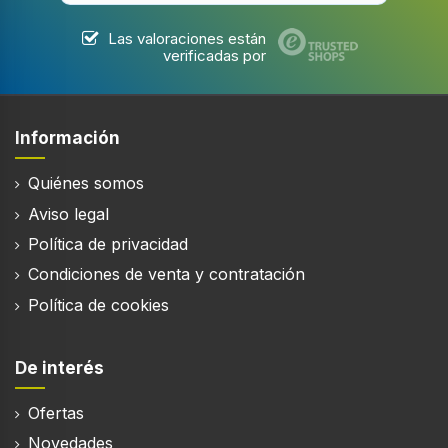
Tipo de control
Botones, Giratorio
Las valoraciones están
verificadas por
Desempeño
Información
Potencia de calentamiento
Quiénes somos
1500 W
Aviso legal
Ajustes de termostato
Política de privacidad
Condiciones de venta y contratación
Política de cookies
De interés
Ofertas
Novedades