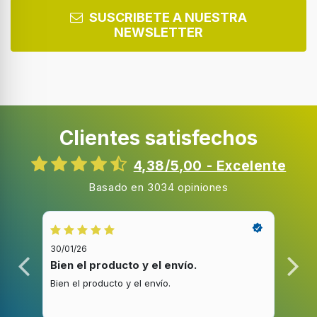
Certificación
SUSCRIBETE A NUESTRA
CE, GS, ERP
NEWSLETTER
Diseño
Adecuado para
Clientes satisfechos
Interior
Opciones de colocación
4,38/5,00 - Excelente
Piso, Pared
Basado en 3034 opiniones
Color del producto
Negro
Material de la carcasa
30/01/26
20/1
Vidrio
Bien el producto y el envío.
Bue
Bien el producto y el envío.
Buen
Luz de indicación