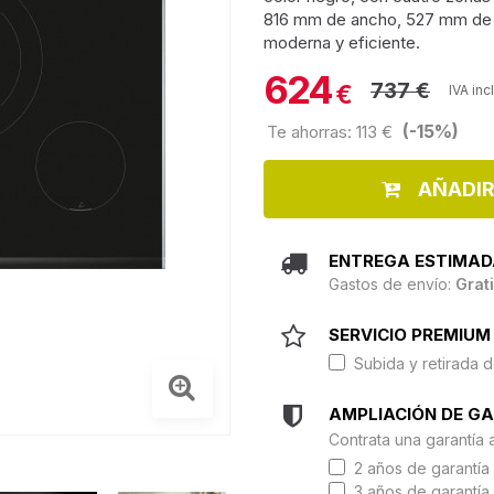
816 mm de ancho, 527 mm de p
moderna y eficiente.
624
737 €
€
IVA inc
(-15%)
Te ahorras: 113 €
AÑADIR
ENTREGA ESTIMAD
Gastos de envío:
Grat
SERVICIO PREMIUM 
Subida y retirada d
AMPLIACIÓN DE G
Contrata una garantía 
2 años de garantía 
3 años de garantía 