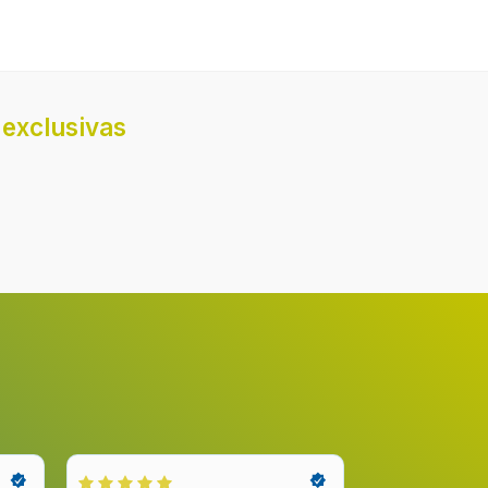
la zona
Eléctrico
ión 3
280 mm
exclusivas
ión 3
3000 W
na 3 de
3700 W
A fuego lento
ión
Alrededor
ión 4
Parte frontal derecha
la zona
Eléctrico
ción 4
145 mm
ión 4
1600 W