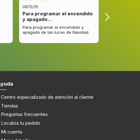
na 4 de
2200 W
08/12/25
08/12/25
Para programar el encendido
Excelente re
y apagado…
venta y…
Negro
Para programar el encendido y
Excelente respu
apagado de las luces de Navidad.
entrega del pro
Integrado
mejorar.
80 cm
Con placa de inducción
Vidrio y cerámica
n
4 zona(s)
Ayuda
Centro especializado de atención al cliente
Tiendas
Preguntas frecuentes
Localiza tu pedido
cia
17
Mi cuenta