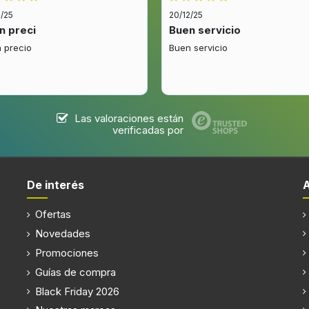
rontal izquierda
Potencia adicional de la zo
2/25
20/12/25
cocción
n preci
Buen servicio
co
 precio
Buen servicio
Color del producto
Tipo de instalación
W
Anchura de los quemadores
Las valoraciones están
W
Tipo de quemador
verificadas por
Tipo de superficie superior
rande
Número de zonas de cocció
De interés
dor
Cubierta para la estufa
o en la parte trasera
Ofertas
Novedades
Promociones
Guías de compra
Número de niveles de poten
Black Friday 2026