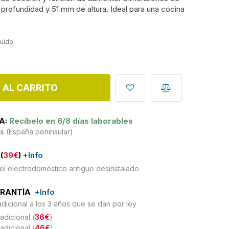
rofundidad y 51 mm de altura. Ideal para una cocina
luido
 AL CARRITO
A:
Recíbelo en 6/8 días laborables
is
(España peninsular)
(
39€
)
+Info
el electrodoméstico antiguo desinstalado
ARANTÍA
+Info
adicional a los 3 años que se dan por ley
adicional (
36€
)
adicional (
46€
)