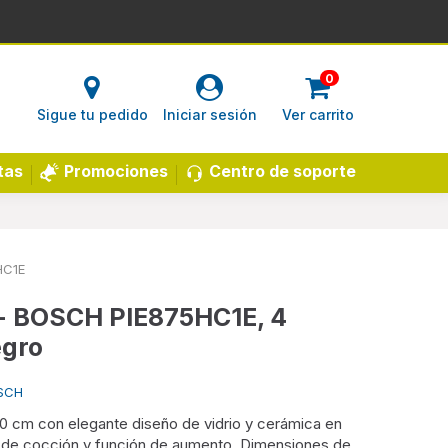
0
Sigue tu pedido
Iniciar sesión
Ver carrito
Centro de soporte
tas
Promociones
HC1E
 - BOSCH PIE875HC1E, 4
egro
OSCH
0 cm con elegante diseño de vidrio y cerámica en
s de cocción y función de aumento. Dimensiones de