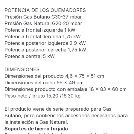
Placa metálica de color inox.
Soporte de los quemadores de hierro forjado.
5 quemadores:
- 4 quemadores estándar
- 1 quemador de alta potencia 5 kW soporte para Wok
incluido.
Autoencendido integrado en el mando.
Mandos de regulación en parte frontal.
Válvula de seguridad en quemadores.
Encendido Integrado
Potencia de
POTENCIA DE LOS QUEMADORES
Presión Gas Butano G30-37 mbar
Presión Gas Natural G20-20 mbar
Potencia frontal izquierda 1 kW
Potencia frontal derecha 1,75 kW
Potencia posterior izquierda 2,9 kW
Potencia posterior derecha 1,75 kW
Potencia central 5 kW