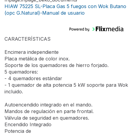
Profundidad
51 cm
Altura
4.6 cm
Diseño
Tipo de adaptador wok
Hierro fundido
Tipo de soporte para
Soporte para recipientes de
recipientes
hierro fundido
Diseño del fuego de la
Acero Inoxidable
placa
Tecnologías
Tipo de encendido
Encendido integrado
Inpage.inpage_beko_documents
HIAW 75225 SL-Placa Gas 5 fuegos con Wok Butano
(opc G.Natural)-Manual de usuario
CARACTERÍSTICAS
Encimera independiente