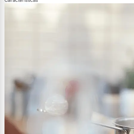
A
P
A
Dimensiones (cm)
4.6
Altura
75
Ancho
51
Profundidad
Tipo de placa
Gas
Color
Acero Inoxidable
Características