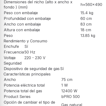
Zona izquierda frontal
1 kW
Número de fuegos de
5
gas
5kW fuego Wok de alta
Zona central
eficiencia
Zona posterior
1.75 kW
izquierda
Zona posterior
2.9 kW
izquierda
Zona derecha frontal
1.75 kW
Dimensiones y Peso
Dimensiones del nicho (alto x ancho x
h×560×490
fondo ) (mm)
Peso con embalaje
15.4 kg
Profundidad con embalaje
60 cm
Ancho con embalaje
83 cm
Altura con embalaje
18 cm
Peso
13.85 kg
Rendimiento y Consumo