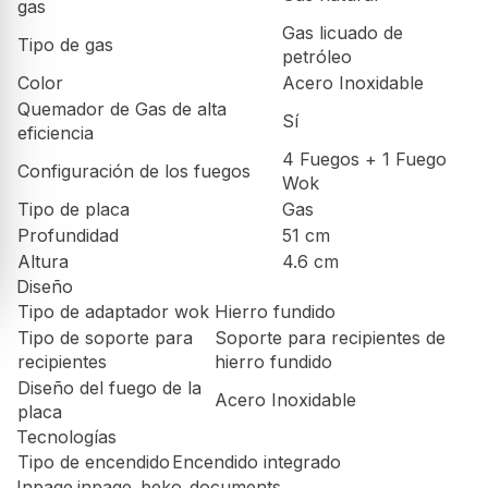
Enchufe
Sí
Frecuencia
50 Hz
Voltaje
220 - 230 V
Seguridad
Dispositivo de seguridad de gas
Sí
Características principales
Ancho
75 cm
Potencia eléctrica total
1 W
Potencia total del gas
12400 W
Product Series
bPRO 500
Opción de cambiar el tipo de
Gas natural
gas
Gas licuado de
Tipo de gas
petróleo
Color
Acero Inoxidable
Quemador de Gas de alta
Sí
eficiencia
4 Fuegos + 1 Fuego
Configuración de los fuegos
Wok
Tipo de placa
Gas