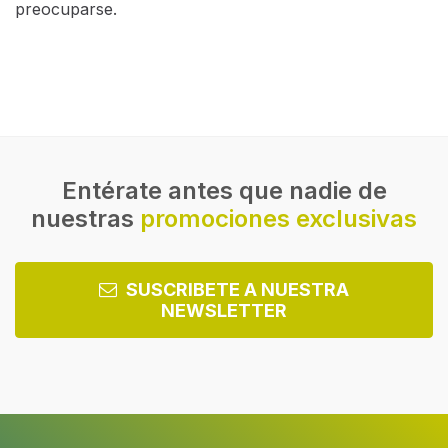
de seguridad corta la entrada de gas automaticamente
para evitar cualquier fuga.
Eres humano. A veces te distrae el timbre de la puerta,
el teléfono o una emocionante escena que no te
puedes perder en televisión. Pero no hay por qué
asustarse. Si una ráfaga de viento apaga las llamas de
tu placa de gas o si al hervir se derrama el líquido
sobre el quemador mientras que estás cautivado por
una apasionante historia, el dispositivo de Gas Seguro
de Beko apagará automáticamente el flujo de gas y te
mantendrá a salvo. Sin fugas no hay de qué
preocuparse.
Diseño
Número de zonas de cocción a gas
5 zona(s)
Tipo de zona de cocción 1
Grande
Entérate antes que nadie de