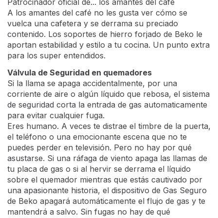
DIMENSIONES
Dimensiones del producto 4,6 x 75 x 51 cm
Dimensiones del nicho 56 x 49 cm
Dimensiones producto con embalaje 18 x 83 x 60 cm
Peso neto / bruto 15,20 /16,30 kg
El producto viene de serie preparado para Gas
Butano, pero contiene los accesorios necesarios para
la instalación a Gas Natural.
Soportes de hierro forjado
Patrocinador oficial de... los amantes del café
A los amantes del café no les gusta ver cómo se
vuelca una cafetera y se derrama su preciado
contenido. Los soportes de hierro forjado de Beko le
aportan estabilidad y estilo a tu cocina. Un punto extra
para los super entendidos.
Válvula de Seguridad en quemadores
Si la llama se apaga accidentalmente, por una
corriente de aire o algún líquido que rebosa, el sistema