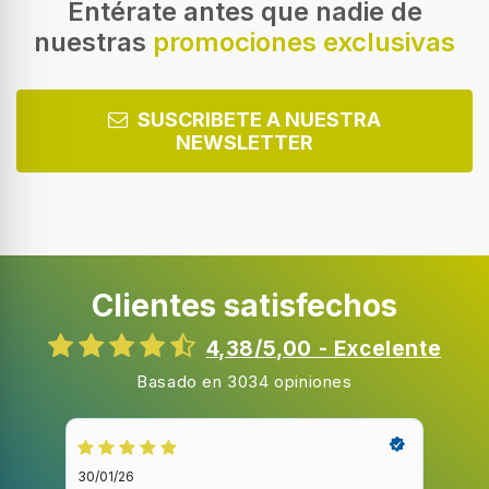
Microondas combinado
Entérate antes que nadie de
nuestras
promociones exclusivas
Capacidad interior
20 L
Potencia del microondas
SUSCRIBETE A NUESTRA
700 W
NEWSLETTER
Tipo de control
Botones, Giratorio
Tecnología invertida
Clientes satisfechos
Potencia de asador
900 W
4,38/5,00 - Excelente
Tipo de parrilla
Basado en 3034 opiniones
Parrilla de cuarzo
Número de niveles de potencia
10
30/01/26
20/1