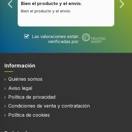
Pantalla incorporada
Bien el producto y el envío.
Bue
Bien el producto y el envío.
Buen
Tipo de visualizador
LED
Las valoraciones están
Temporizador
verificadas por
Tipo de temporizador
Digital
Información
Bloqueo para niños
Quiénes somos
Aviso legal
Color del producto
Negro, Rojo
Política de privacidad
Condiciones de venta y contratación
Color de la puerta
Rojo
Política de cookies
Función de reloj