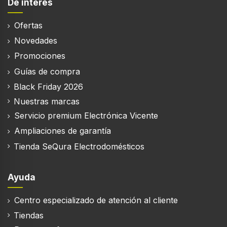
De interés
Tiempo de cocción (máx.)
Ofertas
95 min
Novedades
Promociones
Guías de compra
Funciones y programas de cocina
Black Friday 2026
Parrilla
Nuestras marcas
Servicio premium Electrónica Vicente
Cocción de convección
Ampliaciones de garantía
Tienda SeQura Electrodomésticos
Función descongelar
Ayuda
Función auto cocinado
Centro especializado de atención al cliente
Tiendas
Nº de programas automáticos
8