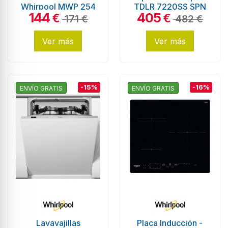
Whirpool MWP 254
TDLR 7220SS SPN
144
405
W, Capacidad 25
7kg y 1200rpm,
€
€
171 €
482 €
Litros, Blanco
Eficiencia E, Blanco
Ver más
Ver más
-15%
-16%
ENVÍO GRATIS
ENVÍO GRATIS
Lavavajillas
Placa Inducción -