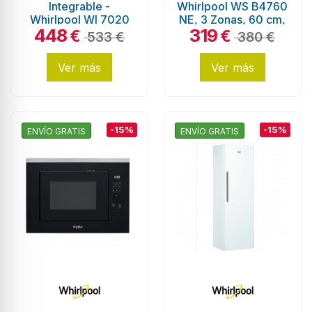
Integrable -
Whirlpool WS B4760
Whirlpool WI 7020
NE, 3 Zonas, 60 cm,
448
319
PF, 46 dB, 14
Negro, Biselado
€
€
533 €
380 €
servicios
Ver más
Ver más
-15%
-15%
ENVÍO GRATIS
ENVÍO GRATIS