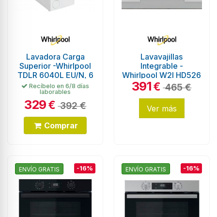
Lavadora Carga
Lavavajillas
Superior -Whirlpool
Integrable -
TDLR 6040L EU/N, 6
Whirlpool W2I HD526
391
Kg, 1,000 RPM,
A, 14 servicios, 46
€
465 €
Recíbelo en 6/8 días
laborables
Blanco
dB, 60cm
329
€
392 €
Ver más
Comprar
-16%
-16%
ENVÍO GRATIS
ENVÍO GRATIS