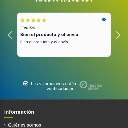
Basado en 3034 opiniones
30/01/26
20/1
Bien el producto y el envío.
Bue
Bien el producto y el envío.
Buen
Las valoraciones están
verificadas por
Información
Quiénes somos