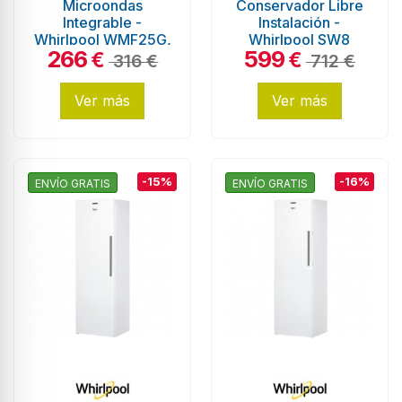
Microondas
Conservador Libre
Integrable -
Instalación -
Whirlpool WMF25G,
Whirlpool SW8
266
599
25 litros, Negro
AM2Y WR 2, 187 cm,
€
€
316 €
712 €
Eficiencia E, Blanco
Ver más
Ver más
-15%
-16%
ENVÍO GRATIS
ENVÍO GRATIS