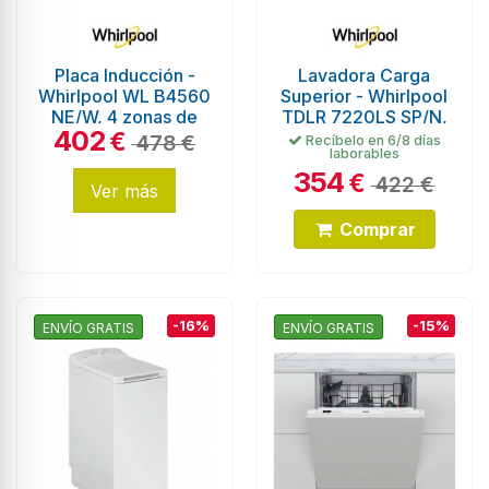
Placa Inducción -
Lavadora Carga
Whirlpool WL B4560
Superior - Whirlpool
NE/W, 4 zonas de
TDLR 7220LS SP/N,
402
cocción, FlexiCook,
7 Kg y 1200 RPM,
€
478 €
Recíbelo en 6/8 días
laborables
Blanco
Blanco
354
€
422 €
Ver más
Comprar
-16%
-15%
ENVÍO GRATIS
ENVÍO GRATIS