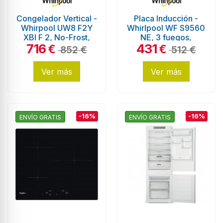
Congelador Vertical -
Placa Inducción -
Whirpool UW8 F2Y
Whirlpool WF S9560
XBI F 2, No-Frost,
NE, 3 fuegos,
716
431
187cm, Eficiencia E,
FlexiCook, Negro
€
€
852 €
512 €
Inox
Ver más
Ver más
-16%
-16%
ENVÍO GRATIS
ENVÍO GRATIS