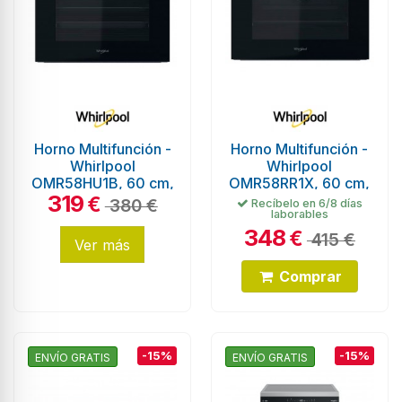
Horno Multifunción -
Horno Multifunción -
Whirlpool
Whirlpool
OMR58HU1B, 60 cm,
OMR58RR1X, 60 cm,
319
Hidrólisis, Cristal
Pirólisis, Inox
€
380 €
Recíbelo en 6/8 días
laborables
Negro
348
€
415 €
Ver más
Comprar
-15%
-15%
ENVÍO GRATIS
ENVÍO GRATIS