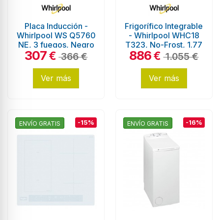
Placa Inducción -
Frigorífico Integrable
Whirlpool WS Q5760
- Whirlpool WHC18
NE, 3 fuegos, Negro
T323, No-Frost, 1.77
307
886
metros
€
€
366 €
1.055 €
Ver más
Ver más
-15%
-16%
ENVÍO GRATIS
ENVÍO GRATIS