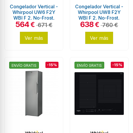
Congelador Vertical -
Congelador Vertical -
Whirpool UW6 F2Y
Whirpool UW8 F2Y
WBI F 2, No-Frost,
WBI F 2, No-Frost,
564
638
167cm, Eficiencia E,
187cm, Eficiencia E,
€
€
671 €
760 €
Blanco
Blanco
Ver más
Ver más
-15%
-15%
ENVÍO GRATIS
ENVÍO GRATIS