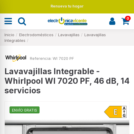
Renueva tu hogar
0
Inicio
Electrodomésticos
Lavavajillas
Lavavajillas
Integrables
Referencia:
WI 7020 PF
Lavavajillas Integrable -
Whirlpool WI 7020 PF, 46 dB, 14
servicios
ENVÍO GRATIS