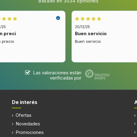
Basado en 3034 opiniones
2/25
20/12/25
Pantalla incorporada
ra
n preci
Buen servicio
Acero inoxidable
Bisagra para puerta
 precio
Buen servicio
o
Material de la puerta
noxidable
Apertura de la puerta del ho
Las valoraciones están
verificadas por
De interés
co
Indicadores LED
Ofertas
Alarma lista
Novedades
Promociones