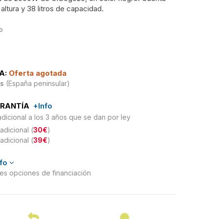
tura y 38 litros de capacidad.
do
A:
Oferta agotada
is
(España peninsular)
ARANTÍA
+Info
adicional a los 3 años que se dan por ley
adicional (
30€
)
adicional (
39€
)
nfo
ntes opciones de financiación