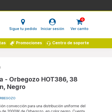
0
Sigue tu pedido
Iniciar sesión
Ver carrito
Centro de soporte
tas
Promociones
6
a - Orbegozo HOT386, 38
ón, Negro
 ORBEGOZO
ón convección para una distribución uniforme del
ia de 2000W de Orbegozo, en color negro. Cuenta