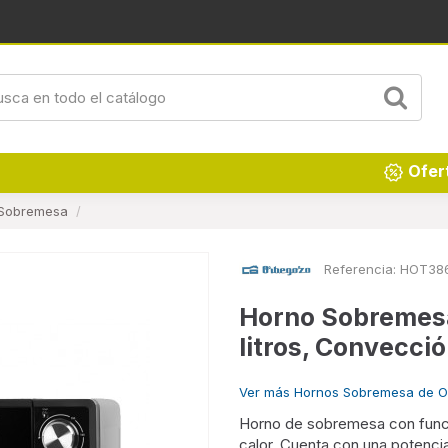
Ofer
 Sobremesa
Referencia:
HOT38
Horno Sobremes
litros, Convecci
Ver más Hornos Sobremesa de
Horno de sobremesa con funci
calor. Cuenta con una potenc