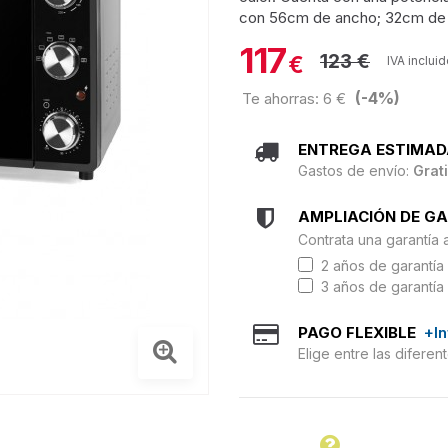
con 56cm de ancho; 32cm de al
117
123 €
€
IVA inclui
(-4%)
Te ahorras: 6 €
ENTREGA ESTIMAD
Gastos de envío:
Grat
AMPLIACIÓN DE G
Contrata una garantía 
2 años de garantía 
3 años de garantía 
PAGO FLEXIBLE
+I
Elige entre las difere