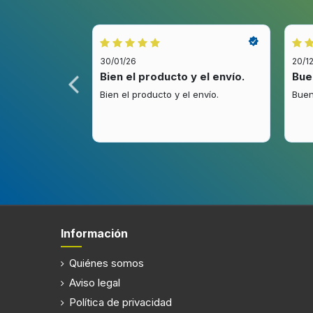
Diseño
30/01/26
20/1
Tipo de instalación
Encime
idez.
Bien el producto y el envío.
Bue
Color del producto
Negro, 
.
Bien el producto y el envío.
Buen
Tipo de control
Giratori
Color del mando
Acero i
Ergonomía
Información
Tipo de temporizador
Mecáni
La duración del temporizador
90 min
Quiénes somos
Aviso legal
Wi-Fi controlado
Política de privacidad