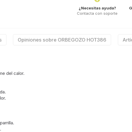
¿Necesitas ayuda?
G
Contacta con soporte
s
Opiniones sobre ORBEGOZO HOT386
Artí
e del calor.
da.
or.
arrilla.
.