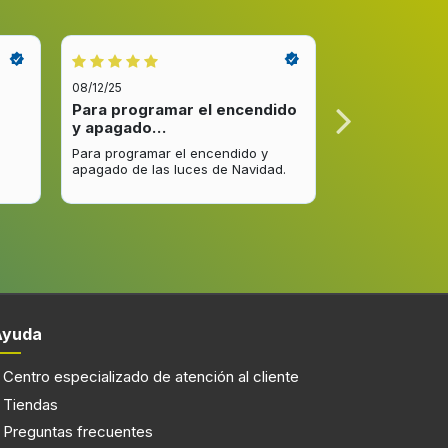
08/12/25
08/12/25
Para programar el encendido
Excelente re
y apagado…
venta y…
Abajo
Para programar el encendido y
Excelente respu
apagado de las luces de Navidad.
entrega del pro
Vidrio
mejorar.
rno
Abertura inferior
Ayuda
Operación
Centro especializado de atención al cliente
Tiendas
Preguntas frecuentes