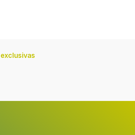
100 - 230 °C
exclusivas
del
s
3