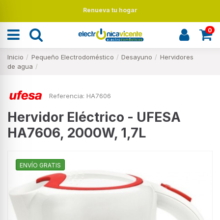
Renueva tu hogar
0
Inicio
Pequeño Electrodoméstico
Desayuno
Hervidores
de agua
Referencia:
HA7606
Hervidor Eléctrico - UFESA
HA7606, 2000W, 1,7L
ENVÍO GRATIS