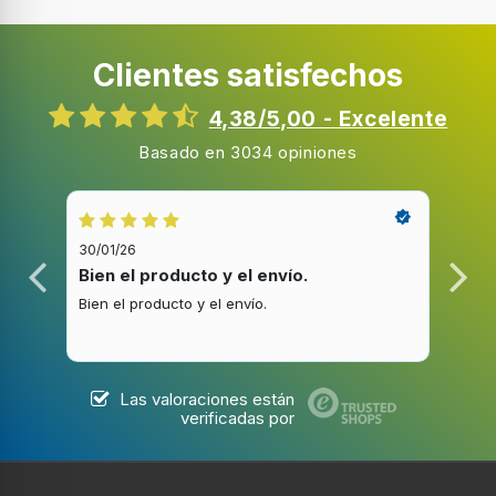
Longitud del cable
Clientes satisfechos
0,8 m
4,38/5,00 - Excelente
Basado en 3034 opiniones
Eficiencia energética
Potencia
2000 W
30/01/26
20/1
Bien el producto y el envío.
Bue
Voltaje de entrada AC
220 - 240 V
Bien el producto y el envío.
Buen
Frecuencia de entrada AC
50 - 60 Hz
Las valoraciones están
verificadas por
Peso y dimensiones