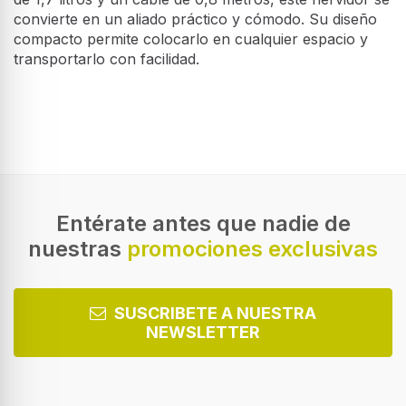
convierte en un aliado práctico y cómodo. Su diseño
compacto permite colocarlo en cualquier espacio y
transportarlo con facilidad.
Características
Capacidad de reservorio de agua
1,7 L
Color del producto
Rojo, Blanco
Entérate antes que nadie de
nuestras
promociones exclusivas
Material de la carcasa
Plástico
SUSCRIBETE A NUESTRA
NEWSLETTER
Ergonomía
Sin cables