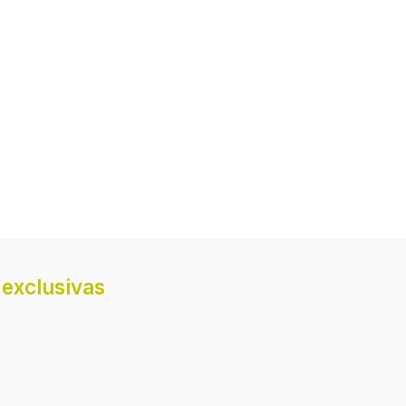
160 mm
290 mm
exclusivas