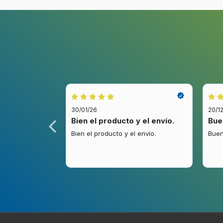
30/01/26
20/1
idez.
Bien el producto y el envío.
Bue
.
Bien el producto y el envío.
Buen