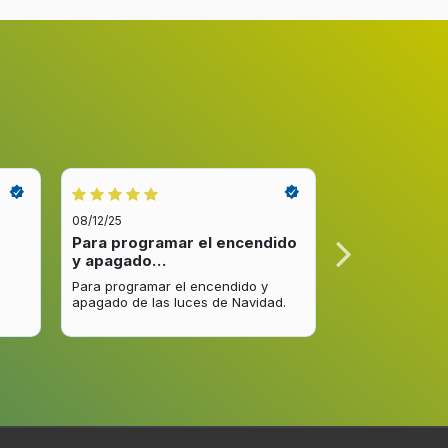
08/12/25
08/12/25
Para programar el encendido
Excelente re
y apagado…
venta y…
Para programar el encendido y
Excelente respu
apagado de las luces de Navidad.
entrega del pro
mejorar.