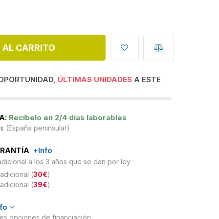
 AL CARRITO
OPORTUNIDAD,
ÚLTIMAS UNIDADES
A ESTE
A:
Recíbelo en 2/4 días laborables
is
(España peninsular)
ARANTÍA
+Info
adicional a los 3 años que se dan por ley
adicional (
30€
)
adicional (
39€
)
nfo
ntes opciones de financiación