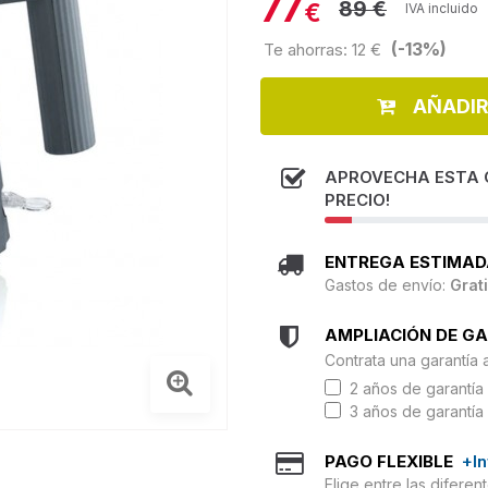
77
89 €
€
IVA incluido
(-13%)
Te ahorras: 12 €
AÑADIR
APROVECHA ESTA 
PRECIO!
ENTREGA ESTIMAD
Gastos de envío:
Grat
AMPLIACIÓN DE G
Contrata una garantía 
2 años de garantía 
3 años de garantía 
PAGO FLEXIBLE
+I
Elige entre las difere