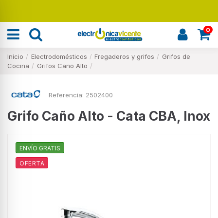
Renueva tu hogar
0
Inicio
Electrodomésticos
Fregaderos y grifos
Grifos de
Cocina
Grifos Caño Alto
Referencia:
2502400
Grifo Caño Alto - Cata CBA, Inox
ENVÍO GRATIS
OFERTA