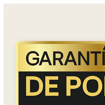
Play Video
*Las imágenes de los productos son meramente
ilustrativas y pueden diferir del producto real.
Imágenes del modelo GBBW726AEV, las tecnologías,
los compartimientos y los acabados pueden variar en
función del modelo.