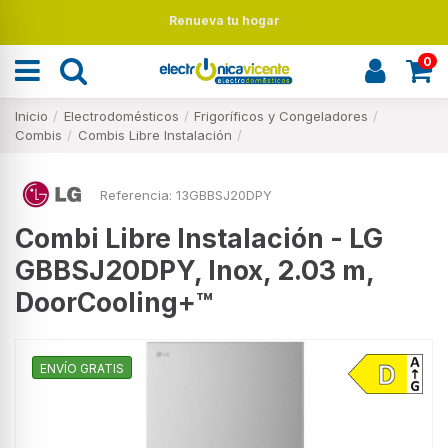
miles de electrodomésticos
0
Inicio
Electrodomésticos
Frigoríficos y Congeladores
Combis
Combis Libre Instalación
Referencia:
13GBBSJ20DPY
Combi Libre Instalación - LG
GBBSJ20DPY, Inox, 2.03 m,
DoorCooling+™
ENVÍO GRATIS