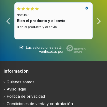
Anti-huellas
30/01/26
20/1
Bien el producto y el envío.
Bue
Bien el producto y el envío.
Buen
Desempeño
Capacidad neta total
326 L
Las valoraciones están
verificadas por
Clase climática
N-ST
Clase de emisión de ruido
Información
C
Quiénes somos
Nivel de ruido
Aviso legal
40 dB
Política de privacidad
Dispensador cubitos
Condiciones de venta y contratación