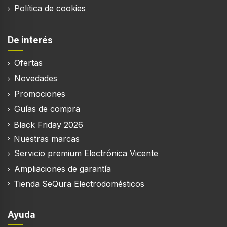
Política de cookies
Dispensador agua
De interés
Ofertas
Refrigerador
Novedades
Frigorífico, capacidad neta
Promociones
243 L
Guías de compra
Luz interior de la nevera
Black Friday 2026
Nuestras marcas
Tipo de lámpara
Servicio premium Electrónica Vicente
LED
Ampliaciones de garantía
Antiescarcha (nevera)
Tienda SeQura Electrodomésticos
Descongelación automática (nevera)
Ayuda