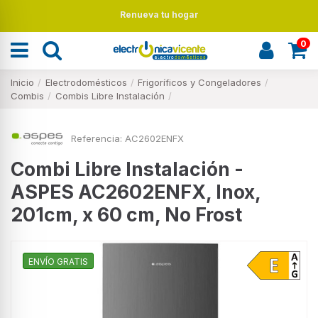
Renueva tu hogar
0
Inicio
Electrodomésticos
Frigoríficos y Congeladores
Combis
Combis Libre Instalación
Referencia:
AC2602ENFX
Combi Libre Instalación -
ASPES AC2602ENFX, Inox,
201cm, x 60 cm, No Frost
ENVÍO GRATIS