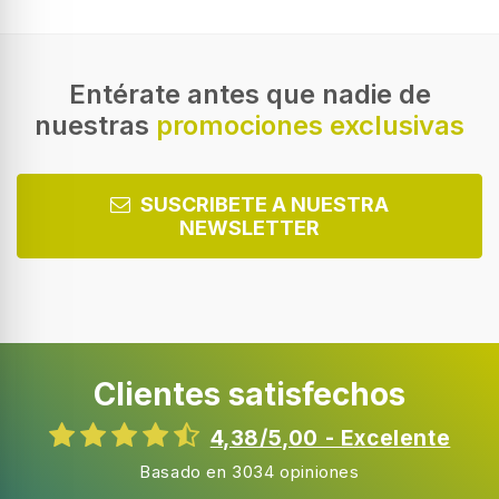
Independiente
Color del producto
Acero inoxidable
Entérate antes que nadie de
nuestras
promociones exclusivas
Bisagra para puerta
Derecho
Puertas reversibles
SUSCRIBETE A NUESTRA
NEWSLETTER
Pantalla incorporada
Medio de refrigeración
R600a
Clientes satisfechos
Peso del medio refrigerante
49 g
4,38/5,00 - Excelente
Material de estantes
Basado en 3034 opiniones
Vidrio