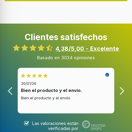
Bloqueo para niños
Pantalla incorporada
Clientes satisfechos
Tipo de visualizador
LED
4,38/5,00 - Excelente
Ubicación de la pantalla
Basado en 3034 opiniones
En la puerta
Medio de refrigeración
R600a
30/01/26
20/1
Peso del medio refrigerante
Bien el producto y el envío.
Bue
52 g
Bien el producto y el envío.
Buen
Desempeño
Las valoraciones están
verificadas por