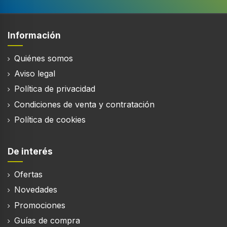
Capacidad neta total
323 L
Clase climática
Información
SN-ST
Quiénes somos
Clase de emisión de ruido
Aviso legal
C
Política de privacidad
Nivel de ruido
40 dB
Condiciones de venta y contratación
Política de cookies
Dispensador cubitos
De interés
Función Vacaciones
Ofertas
Modo ECO
Novedades
Promociones
Guías de compra