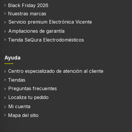
Black Friday 2026
Refrigerador
Nuestras marcas
Frigorífico, capacidad neta
Servicio premium Electrónica Vicente
219 L
Ampliaciones de garantía
Luz interior de la nevera
Tienda SeQura Electrodomésticos
Tipo de lámpara
Ayuda
LED
Centro especializado de atención al cliente
Antiescarcha (nevera)
Tiendas
Preguntas frecuentes
Sistema multi-flujo de aire (nevera)
Localiza tu pedido
Mi cuenta
Frigorífico, número de compartimentos
4
Mapa del sitio
Número de compartimientos para verduras
1