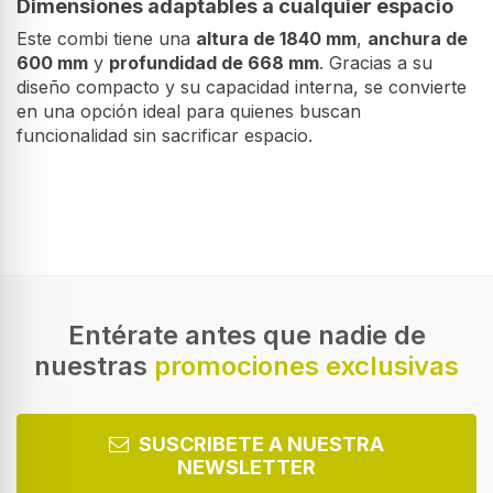
Dimensiones adaptables a cualquier espacio
Este combi tiene una
altura de 1840 mm
,
anchura de
600 mm
y
profundidad de 668 mm
. Gracias a su
diseño compacto y su capacidad interna, se convierte
en una opción ideal para quienes buscan
funcionalidad sin sacrificar espacio.
Diseño
Tipo de instalación
Independiente
Color del producto
Acero inoxidable
Entérate antes que nadie de
nuestras
promociones exclusivas
Bisagra para puerta
Derecho
Puertas reversibles
SUSCRIBETE A NUESTRA
NEWSLETTER