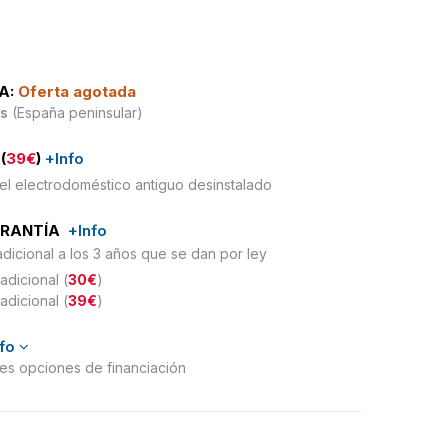
A:
Oferta agotada
is
(España peninsular)
(
39€
)
+Info
el electrodoméstico antiguo desinstalado
ARANTÍA
+Info
adicional a los 3 años que se dan por ley
adicional (
30€
)
adicional (
39€
)
nfo
ntes opciones de financiación