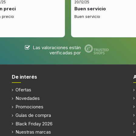
2/25
20/12/25
n preci
Buen servicio
Número de motores
 precio
Buen servicio
Motor incluido
Las valoraciones están
verificadas por
o
Filtro extraíble
De interés
(s)
Filtro lavable
Ofertas
Novedades
Promociones
Guías de compra
Iluminancia
Black Friday 2026
Nuestras marcas
Iluminación de intensidad