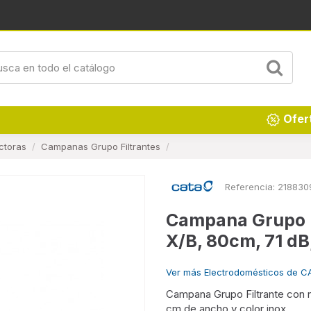
Renueva tu hogar
Ofer
ctoras
Campanas Grupo Filtrantes
Referencia:
218830
Campana Grupo F
X/B, 80cm, 71 dB
Ver más Electrodomésticos de C
Campana Grupo Filtrante con 
cm de ancho y color inox.