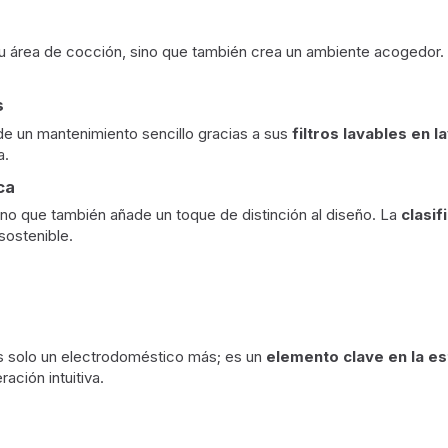
 tu área de cocción, sino que también crea un ambiente acogedor. 
s
de un mantenimiento sencillo gracias a sus
filtros lavables en la
a.
ca
no que también añade un toque de distinción al diseño. La
clasif
sostenible.
s solo un electrodoméstico más; es un
elemento clave en la es
ción intuitiva.