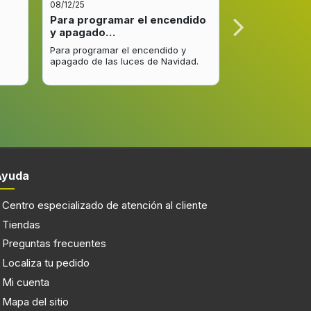
08/12/25
08/12/25
Para programar el encendido
Excelente re
1
y apagado…
venta y…
Para programar el encendido y
Excelente respu
apagado de las luces de Navidad.
entrega del pro
mejorar.
Ayuda
Centro especializado de atención al cliente
Tiendas
Preguntas frecuentes
Localiza tu pedido
160 lx
Mi cuenta
Mapa del sitio