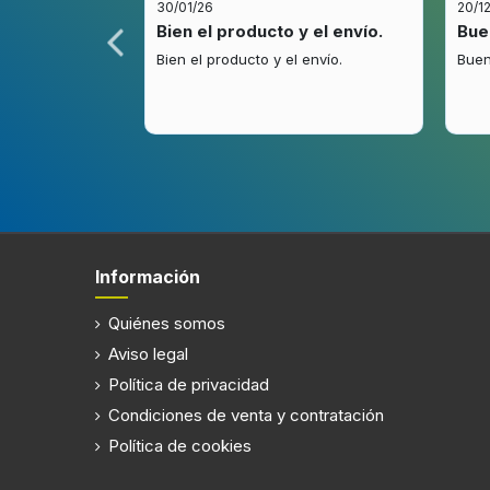
30/01/26
20/1
Tipo de control
Tocar
idez.
Bien el producto y el envío.
Bue
.
Bien el producto y el envío.
Buen
Longitud del cable
1,3 m
Pantalla incorporada
Filtración
Tipo de filtro de grasa
Alumini
Información
Número de filtros
1 pieza
Indicador de filtro de limpieza
Quiénes somos
Aviso legal
Política de privacidad
Alumbrado
Condiciones de venta y contratación
Política de cookies
Potencia de bombilla
3 W