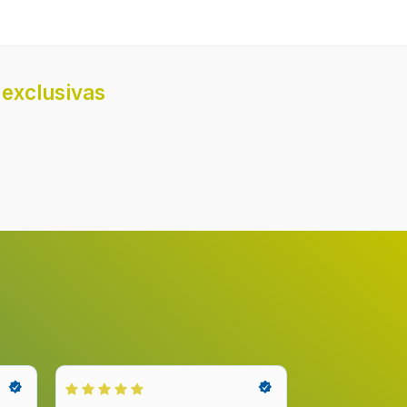
3
70 dB
exclusivas
ad)
44 dB
430
55 cm
ra de
65 cm
Superior
 escape
15 cm