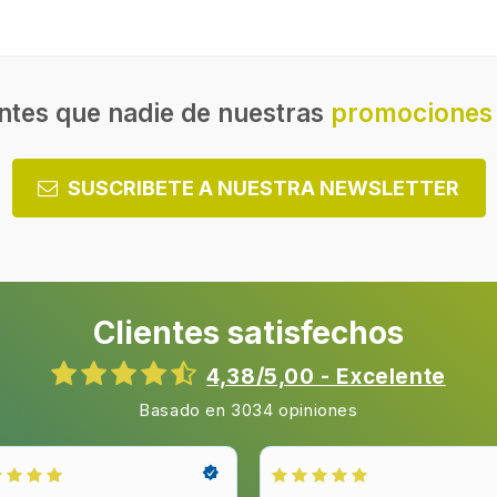
nivel intensivo
/h
Número de velocidades
zado
Nivel de ruido
ntes que nadie de nuestras
promociones 
Nivel de ruido (baja velocid
Presión (Pa)
SUSCRIBETE A NUESTRA NEWSLETTER
Distancia mínima de placas
eléctricas
Distancia mínima de encime
/h
gas
Clientes satisfechos
4,38/5,00 - Excelente
Basado en 3034 opiniones
ed
Ubicación de escape
Diámetro de la conexión de