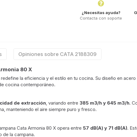
¿Necesitas ayuda?
G
Contacta con soporte
s
Opiniones sobre CATA 2188309
Armonia 80 X
redefine la eficiencia y el estilo en tu cocina. Su diseño en ace
e de cocina contemporáneo.
cidad de extracción
, variando entre
385 m3/h y 645 m3/h
. C
ina, manteniendo el aire siempre puro y fresco.
Campana Cata Armonia 80 X opera entre
57 dB(A) y 71 dB(A)
. Es
ivo de la campana.