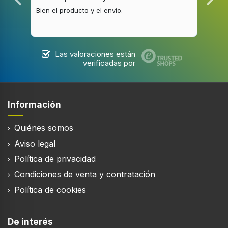
56 dB
Bien el producto y el envío.
Buen
Nivel de ruido (modo recirculación)
76 dB
Las valoraciones están
verificadas por
Diseño
Tipo
Información
De pared
Quiénes somos
Color del producto
Negro
Aviso legal
Política de privacidad
Material de la carcasa
Vidrio
Condiciones de venta y contratación
Política de cookies
Tipo de control
Tocar
Longitud del cable
De interés