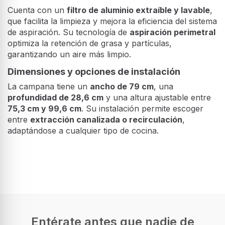
Cuenta con un
filtro de aluminio extraíble y lavable
,
que facilita la limpieza y mejora la eficiencia del sistema
de aspiración. Su tecnología de
aspiración perimetral
optimiza la retención de grasa y partículas,
garantizando un aire más limpio.
Dimensiones y opciones de instalación
La campana tiene un
ancho de 79 cm
, una
profundidad de 28,6 cm
y una altura ajustable entre
75,3 cm y 99,6 cm
. Su instalación permite escoger
entre
extracción canalizada o recirculación
,
adaptándose a cualquier tipo de cocina.
Desempeño
Máxima capacidad de extracción
431 m³/h
Tipo de extracción
Canalizado/Recirculación
Entérate antes que nadie de