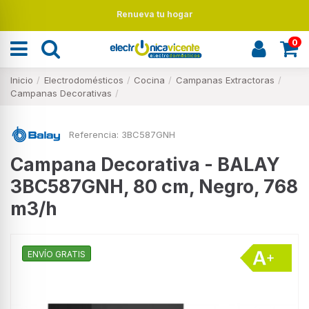
Renueva tu hogar
0
Inicio
Electrodomésticos
Cocina
Campanas Extractoras
Campanas Decorativas
Referencia:
3BC587GNH
Campana Decorativa - BALAY
3BC587GNH, 80 cm, Negro, 768
m3/h
ENVÍO GRATIS