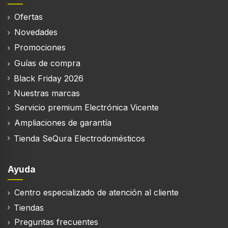
1,3 m
Ofertas
Ubicación de escape
Novedades
Superior
Promociones
Diámetro de la conexión de escape
Guías de compra
15 cm
Black Friday 2026
Número de motores
Nuestras marcas
1
Servicio premium Electrónica Vicente
Motor incluido
Ampliaciones de garantía
Tienda SeQura Electrodomésticos
Filtración
Ayuda
Tipo de filtro de grasa
Centro especializado de atención al cliente
Aluminio
Tiendas
Número de filtros
Preguntas frecuentes