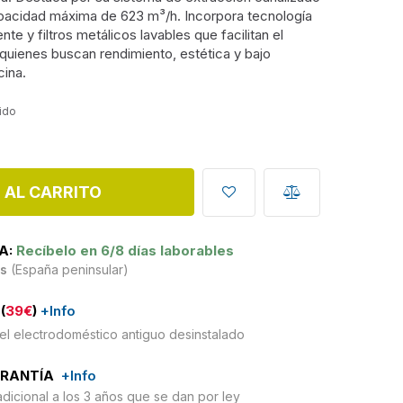
apacidad máxima de 623 m³/h. Incorpora tecnología
nte y filtros metálicos lavables que facilitan el
quienes buscan rendimiento, estética y bajo
ina.
uido
 AL CARRITO
A:
Recíbelo en 6/8 días laborables
is
(España peninsular)
(
39€
)
+Info
el electrodoméstico antiguo desinstalado
ARANTÍA
+Info
adicional a los 3 años que se dan por ley