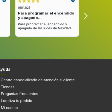
eba
08/12/25
08/12/25
Para programar el encendido
Excelente re
y apagado…
venta y…
Para programar el encendido y
Excelente respu
apagado de las luces de Navidad.
entrega del pro
mejorar.
2 bombilla(s)
LED
Ayuda
Centro especializado de atención al cliente
46 kWh
Tiendas
240 V
Preguntas frecuentes
50 Hz
Localiza tu pedido
Mi cuenta