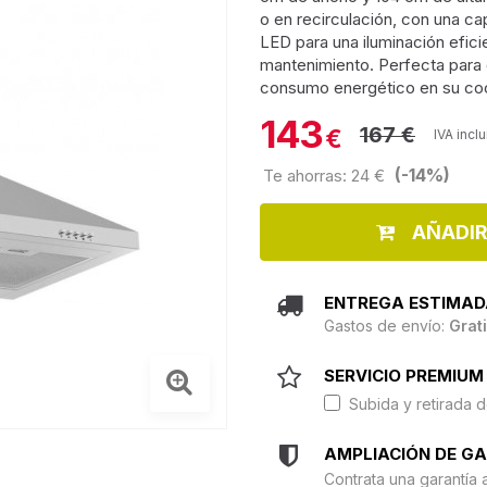
o en recirculación, con una c
LED para una iluminación eficie
mantenimiento. Perfecta para 
consumo energético en su coc
143
167 €
€
IVA incl
(-14%)
Te ahorras: 24 €
AÑADIR
ENTREGA ESTIMAD
Gastos de envío:
Grat
SERVICIO PREMIUM 
Subida y retirada d
AMPLIACIÓN DE G
Contrata una garantía 