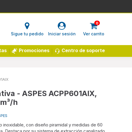
0
Sigue tu pedido
Iniciar sesión
Ver carrito
Centro de soporte
tas
Promociones
1AIX
tiva - ASPES ACPP601AIX,
 m³/h
SPES
inoxidable, con diseño piramidal y medidas de 60
a. Destaca por su sistema de extracción canalizado