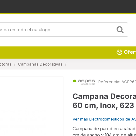
Renueva tu hogar
Ofer
ctoras
Campanas Decorativas
Referencia:
ACPP60
Campana Decora
60 cm, Inox, 623
Ver más Electrodomésticos de A
Campana de pared en acabado 
cm de ancho y 104 cm de altur