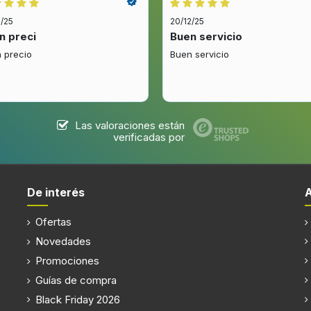
o
Lavavajillas filtro de la pru
2/25
20/12/25
(s)
n preci
Buen servicio
 precio
Buen servicio
Número de bombillas
Las valoraciones están
verificadas por
Tipo de bombilla
De interés
Ofertas
Consumo de energía anual
Novedades
 D
Voltaje de entrada AC
Promociones
Frecuencia de entrada AC
Guías de compra
Black Friday 2026