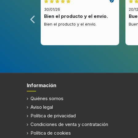
Tipo de filtro de grasa
Alumini
30/01/26
20/1
Número de filtros
2 pieza
idez.
Bien el producto y el envío.
Bue
.
Bien el producto y el envío.
Buen
Alumbrado
Potencia de bombilla
1,5 W
Información
Eficiencia energética
Quiénes somos
Clase de eficiencia de energía
A
Aviso legal
Escala de eficiencia energética
A+++ a
Política de privacidad
Potencia del motor
230 W
Condiciones de venta y contratación
Política de cookies